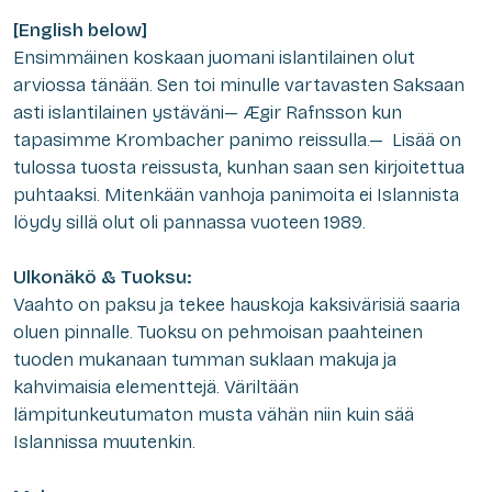
[English below]
Ensimmäinen koskaan juomani islantilainen olut
arviossa tänään. Sen toi minulle vartavasten Saksaan
asti islantilainen ystäväni— Ægir Rafnsson kun
tapasimme Krombacher panimo reissulla.— Lisää on
tulossa tuosta reissusta, kunhan saan sen kirjoitettua
puhtaaksi. Mitenkään vanhoja panimoita ei Islannista
löydy sillä olut oli pannassa vuoteen 1989.
Ulkonäkö & Tuoksu:
Vaahto on paksu ja tekee hauskoja kaksivärisiä saaria
oluen pinnalle. Tuoksu on pehmoisan paahteinen
tuoden mukanaan tumman suklaan makuja ja
kahvimaisia elementtejä. Väriltään
lämpitunkeutumaton musta vähän niin kuin sää
Islannissa muutenkin.