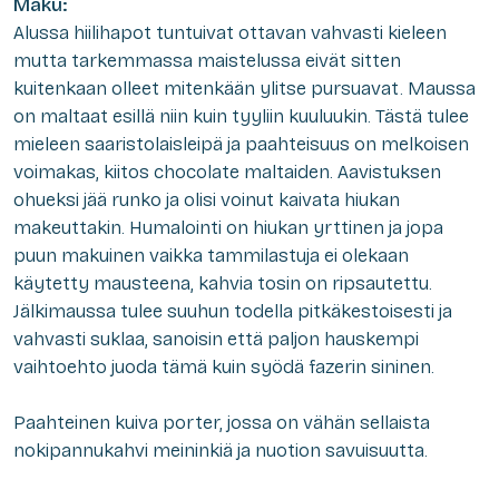
Maku:
Alussa hiilihapot tuntuivat ottavan vahvasti kieleen
mutta tarkemmassa maistelussa eivät sitten
kuitenkaan olleet mitenkään ylitse pursuavat. Maussa
on maltaat esillä niin kuin tyyliin kuuluukin. Tästä tulee
mieleen saaristolaisleipä ja paahteisuus on melkoisen
voimakas, kiitos chocolate maltaiden. Aavistuksen
ohueksi jää runko ja olisi voinut kaivata hiukan
makeuttakin. Humalointi on hiukan yrttinen ja jopa
puun makuinen vaikka tammilastuja ei olekaan
käytetty mausteena, kahvia tosin on ripsautettu.
Jälkimaussa tulee suuhun todella pitkäkestoisesti ja
vahvasti suklaa, sanoisin että paljon hauskempi
vaihtoehto juoda tämä kuin syödä fazerin sininen.
Paahteinen kuiva porter, jossa on vähän sellaista
nokipannukahvi meininkiä ja nuotion savuisuutta.