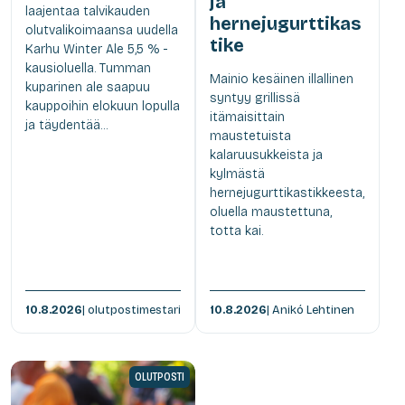
ja
laajentaa talvikauden
hernejugurttikas
olutvalikoimaansa uudella
tike
Karhu Winter Ale 5,5 % -
kausioluella. Tumman
Mainio kesäinen illallinen
kuparinen ale saapuu
syntyy grillissä
kauppoihin elokuun lopulla
itämaisittain
ja täydentää...
maustetuista
kalaruusukkeista ja
kylmästä
hernejugurttikastikkeesta,
oluella maustettuna,
totta kai.
10.8.2026
| olutpostimestari
10.8.2026
| Anikó Lehtinen
OLUTPOSTI