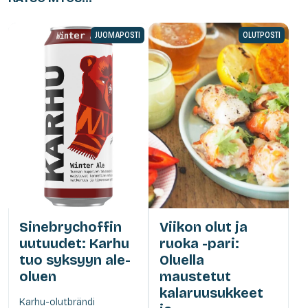
JUOMAPOSTI
OLUTPOSTI
Sinebrychoffin
Viikon olut ja
uutuudet: Karhu
ruoka -pari:
tuo syksyyn ale-
Oluella
oluen
maustetut
kalaruusukkeet
Karhu-olutbrändi