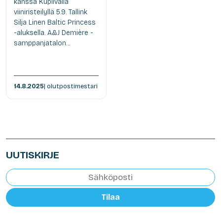
kanssa Kuplivalla
viiniristeilyllä 5.9. Tallink
Silja Linen Baltic Princess
-aluksella. A&J Demière -
samppanjatalon...
14.8.2025
| olutpostimestari
UUTISKIRJE
Tilaa