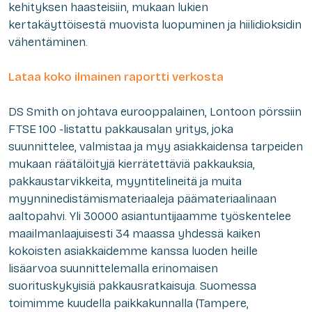
kehityksen haasteisiin, mukaan lukien
kertakäyttöisestä muovista luopuminen ja hiilidioksidin
vähentäminen.
Lataa koko ilmainen raportti verkosta
DS Smith on johtava eurooppalainen, Lontoon pörssiin
FTSE 100 -listattu pakkausalan yritys, joka
suunnittelee, valmistaa ja myy asiakkaidensa tarpeiden
mukaan räätälöityjä kierrätettäviä pakkauksia,
pakkaustarvikkeita, myyntitelineitä ja muita
myynninedistämismateriaaleja päämateriaalinaan
aaltopahvi. Yli 30000 asiantuntijaamme työskentelee
maailmanlaajuisesti 34 maassa yhdessä kaiken
kokoisten asiakkaidemme kanssa luoden heille
lisäarvoa suunnittelemalla erinomaisen
suorituskykyisiä pakkausratkaisuja. Suomessa
toimimme kuudella paikkakunnalla (Tampere,