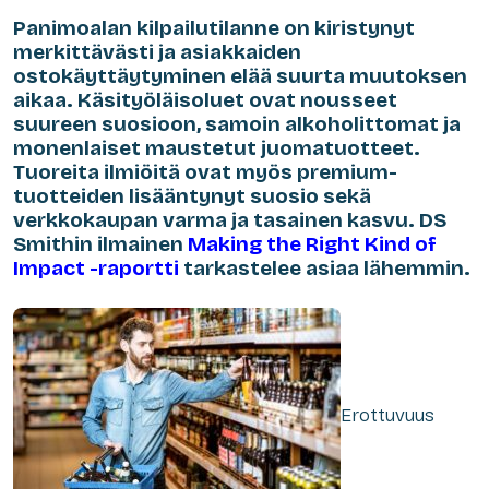
Panimoalan kilpailutilanne on kiristynyt
merkittävästi ja asiakkaiden
ostokäyttäytyminen elää suurta muutoksen
aikaa. Käsityöläisoluet ovat nousseet
suureen suosioon, samoin alkoholittomat ja
monenlaiset maustetut juomatuotteet.
Tuoreita ilmiöitä ovat myös premium-
tuotteiden lisääntynyt suosio sekä
verkkokaupan varma ja tasainen kasvu. DS
Smithin ilmainen
Making the Right Kind of
Impact -raportti
tarkastelee asiaa lähemmin.
Erottuvuus