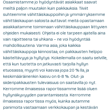
Osaamistamme jo hyödyntävät asiakkaat saavat
meiltä paljon muutakin kuin pakkauksia. Tiiviit
suhteemme vähittäiskauppoihin ja ymmärryksemme
vähittäiskaupan saloista auttavat meitä opastamaan
asiakkaitamme toimimaan vähittäiskauppaan liittyvien
ohjeiden mukaisesti. Ohjeita ei ole tarpeen ajatella aina
vain rajoitteena tai uhkana – ne voi hyödyntää
mahdollisuutena. Varma asia, joka kaikkia
vähittäiskauppoja kiinnostaa, on pakkausten helppo
käsiteltävyys ja hyllytys. Kokeilemalla on saatu selville,
että kun tuotetta on jatkuvasti tarjolla hyllyn
etuosassa, myynti voi kasvaa jopa 20 %:lla, ja
keskimääräinenkin kasvu on 6-8 %. Olut- ja
siideripakkausten tulevaisuus on saatavilla jo nyt.
Kerromme ilmaisessa raportissamme lisää oluen
hyllynäkyvyyden parantamisesta. Kerromme
ilmaisessa raportissa myös, kuinka autamme
panimoita vastaamaan verkkokaupan ja kestävän