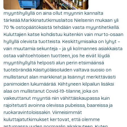
myyntihyllyllä on aina ollut myynnin kannalta
tärkeää.Markkinatutkimuslaitos Nielsenin mukaan yli
70 % ostopäätöksistä tehdään vasta myyntihetkellä.
Kuluttajien katse kohdistuu kuitenkin vain murto-osaan
hyllyllä olevista tuotteista. Keskittymisaika on lyhyt –
vain muutamia sekunteja – ja yli kolmannes asiakkaista
ostaa vaihtoehtoisen tuotteen, jos he eivät löydä
myyntihyllyltä helposti alun perin etsimäänsä
tuotebrändiä.Käsityöläisoluiden valtava suosio on
mullistanut alan markkinat ja lisännyt merkittävästi
panimoiden lukumäärää. Kiihtyneen kilpailun lisäksi
alaa on mullistanut Covid-19-tilanne, joka on
vaikeuttanut myyntiä niin vähittäiskaupassa kuin
rajoitetusti avoinna olevissa pubeissa, baareissa ja
ruokaravintoloissakin. Viimeisimmät
kuluttajatutkimukset kertovat, että olemme
astumassa uuden normaalin aikakauteen. Kuten