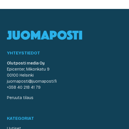
YHTEYSTIEDOT
Olutposti media Oy
Epicenter, Mikonkatu 9
00100 Helsinki
juomaposti@juomaposti.fi
+358 40 218 41 79
Peruuta tilaus
KATEGORIAT
Uutiset