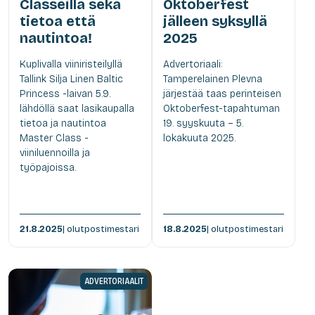
Classeilla sekä
Oktoberfest
tietoa että
jälleen syksyllä
nautintoa!
2025
Kuplivalla viiniristeilyllä
Advertoriaali:
Tallink Silja Linen Baltic
Tamperelainen Plevna
Princess -laivan 5.9.
järjestää taas perinteisen
lähdöllä saat lasikaupalla
Oktoberfest-tapahtuman
tietoa ja nautintoa
19. syyskuuta – 5.
Master Class -
lokakuuta 2025.
viiniluennoilla ja
työpajoissa.
21.8.2025
| olutpostimestari
18.8.2025
| olutpostimestari
ADVERTORIAALIT