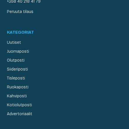
+358 40 218 41 79
Peruuta tilaus
KATEGORIAT
Uutiset
Juomaposti
Olutposti
Siideriposti
Tisleposti
Ruokaposti
Kahviposti
Kotiolutposti
Advertoriaalit