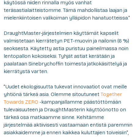
käytössä niiden rinnalla myös vanhat
teräsastialaitteistomme. Tämä mahdollistaa laajan ja
mielenkiintoisen valikoiman ylläpidon hanatuotteissa.”
DraughtMaster-järjestelmien käyttämät kapselit
valmistetaan kierrätetyn PET-muovin ja nailonin (6 %)
seoksesta. Käytetty astia puristuu paineilmassa noin
lentopallon kokoiseksi. Tyhjät astiat kerätään ja
paalataan Sinebrychoffin toimesta jatkokäsittelyä ja
kierrätystä varten.
”Uudet ekologisuutta tukevat innovaatiot ovat meille
yhtiönä tärkeä asia. Olemme sitoutuneet
Together
Towards ZERO
-kampanjallamme päästöttömään
tulevaisuuteen ja DraughtMasterin käyttöönotto on
tärkeä osa matkaamme sinne. Kehitämme
järjestelmää aktiivisesti vastaamaan entistä paremmin
asiakkaidemme ja ennen kaikkea kuluttajien toiveisiin”,