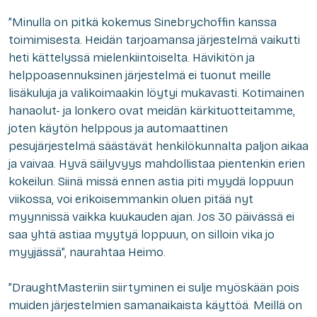
”Minulla on pitkä kokemus Sinebrychoffin kanssa
toimimisesta. Heidän tarjoamansa järjestelmä vaikutti
heti kättelyssä mielenkiintoiselta. Hävikitön ja
helppoasennuksinen järjestelmä ei tuonut meille
lisäkuluja ja valikoimaakin löytyi mukavasti. Kotimainen
hanaolut- ja lonkero ovat meidän kärkituotteitamme,
joten käytön helppous ja automaattinen
pesujärjestelmä säästävät henkilökunnalta paljon aikaa
ja vaivaa. Hyvä säilyvyys mahdollistaa pientenkin erien
kokeilun. Siinä missä ennen astia piti myydä loppuun
viikossa, voi erikoisemmankin oluen pitää nyt
myynnissä vaikka kuukauden ajan. Jos 30 päivässä ei
saa yhtä astiaa myytyä loppuun, on silloin vika jo
myyjässä”, naurahtaa Heimo.
”DraughtMasteriin siirtyminen ei sulje myöskään pois
muiden järjestelmien samanaikaista käyttöä. Meillä on