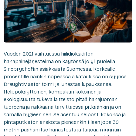
Vuoden 2021 vaihtuessa hiilidioksiditon
hanapainejärjestelmä on käytössä jo yli puolella
Sinebrychoffin asiakkaista Suomessa. Korkealle
prosentille näinkin nopeassa aikataulussa on syynsä.
DraughtMaster toimii ja lunastaa lupauksensa.
Helppokäyttöinen, kompaktin kokoinen ja
ekologisuutta tukeva laitteisto pitää hanajuoman
tuoreena ja raikkaana tarvittaessa pitkäänkin ja on
samalla hygieeninen. Se asentuu helposti kokonsa ja
pintaputkiston ansiosta pieneenkin tilaan jopa 30
metrin päähän itse hanastosta ja tarjoaa myyntiin