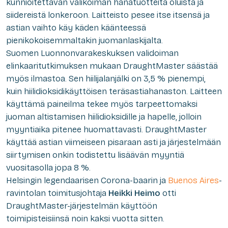
kunnioitettavan valikoiman hanatuotteita oluista ja
siidereistä lonkeroon. Laitteisto pesee itse itsensä ja
astian vaihto käy käden käänteessä
pienikokoisemmaltakin juomanlaskijalta.
Suomen Luonnonvarakeskuksen validoiman
elinkaaritutkimuksen mukaan DraughtMaster säästää
myös ilmastoa. Sen hiilijalanjälki on 3,5 % pienempi,
kuin hiilidioksidikäyttöisen teräsastiahanaston. Laitteen
käyttämä paineilma tekee myös tarpeettomaksi
juoman altistamisen hiilidioksidille ja hapelle, jolloin
myyntiaika pitenee huomattavasti. DraughtMaster
käyttää astian viimeiseen pisaraan asti ja järjestelmään
siirtymisen onkin todistettu lisäävän myyntiä
vuositasolla jopa 8 %.
Helsingin legendaarisen Corona-baarin ja
Buenos Aires
-
ravintolan toimitusjohtaja
Heikki Heimo
otti
DraughtMaster-järjestelmän käyttöön
toimipisteisiinsä noin kaksi vuotta sitten.