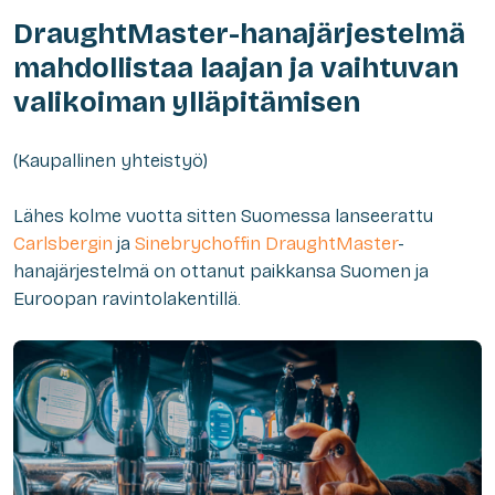
DraughtMaster-hanajärjestelmä
mahdollistaa laajan ja vaihtuvan
valikoiman ylläpitämisen
(Kaupallinen yhteistyö)
Lähes kolme vuotta sitten Suomessa lanseerattu
Carlsbergin
ja
Sinebrychoffin
DraughtMaster
-
hanajärjestelmä on ottanut paikkansa Suomen ja
Euroopan ravintolakentillä.