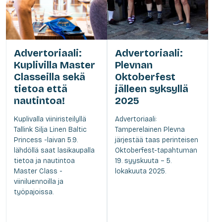
Advertoriaali:
Advertoriaali:
Kuplivilla Master
Plevnan
Classeilla sekä
Oktoberfest
tietoa että
jälleen syksyllä
nautintoa!
2025
Kuplivalla viiniristeilyllä
Advertoriaali:
Tallink Silja Linen Baltic
Tamperelainen Plevna
Princess -laivan 5.9.
järjestää taas perinteisen
lähdöllä saat lasikaupalla
Oktoberfest-tapahtuman
tietoa ja nautintoa
19. syyskuuta – 5.
Master Class -
lokakuuta 2025.
viiniluennoilla ja
työpajoissa.