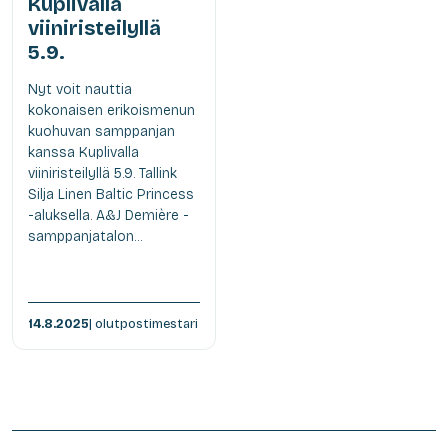
Kuplivalla
viiniristeilyllä
5.9.
Nyt voit nauttia
kokonaisen erikoismenun
kuohuvan samppanjan
kanssa Kuplivalla
viiniristeilyllä 5.9. Tallink
Silja Linen Baltic Princess
-aluksella. A&J Demière -
samppanjatalon...
14.8.2025
| olutpostimestari