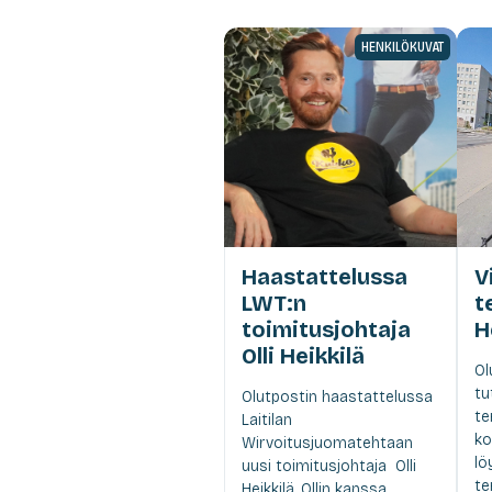
HENKILÖKUVAT
Haastattelussa
V
LWT:n
t
toimitusjohtaja
H
Olli Heikkilä
Ol
tu
Olutpostin haastattelussa
te
Laitilan
ko
Wirvoitusjuomatehtaan
lö
uusi toimitusjohtaja Olli
te
Heikkilä. Ollin kanssa