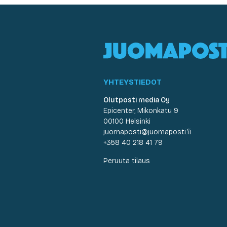
YHTEYSTIEDOT
Olutposti media Oy
Epicenter, Mikonkatu 9
00100 Helsinki
juomaposti@juomaposti.fi
+358 40 218 41 79
Peruuta tilaus