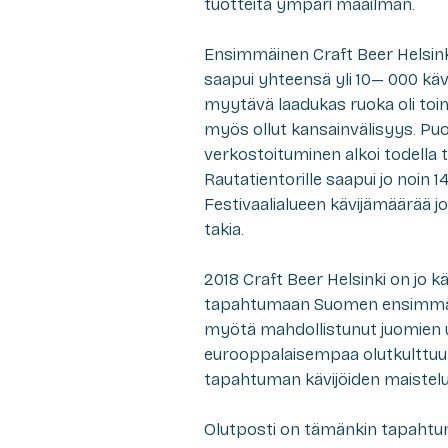
tuotteita ympäri maailman.
Ensimmäinen Craft Beer Helsinki 
saapui yhteensä yli 10— 000 käv
myytävä laadukas ruoka oli toim
myös ollut kansainvälisyys. Puo
verkostoituminen alkoi todella 
Rautatientorille saapui jo noin 
Festivaalialueen kävijämäärää 
takia.
2018 Craft Beer Helsinki on jo k
tapahtumaan Suomen ensimmäise
myötä mahdollistunut juomien u
eurooppalaisempaa olutkulttuuria
tapahtuman kävijöiden maisteluk
Olutposti on tämänkin tapaht