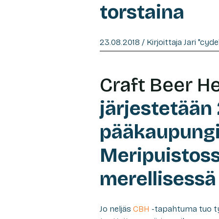
torstaina
23.08.2018 / Kirjoittaja Jari "cyd
Craft Beer He
järjestetään 
pääkaupungi
Meripuistoss
merellisess
Jo neljäs
CBH
-tapahtuma tuo tyy