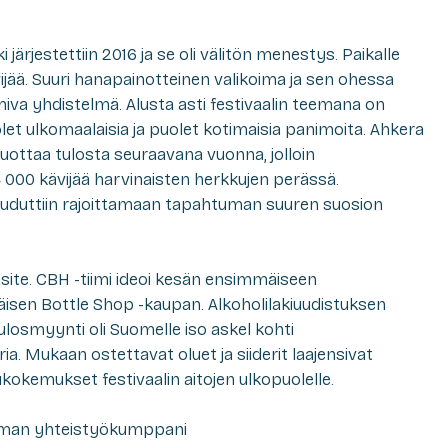
järjestettiin 2016 ja se oli välitön menestys. Paikalle
ijää. Suuri hanapainotteinen valikoima ja sen ohessa
iva yhdistelmä. Alusta asti festivaalin teemana on
let ulkomaalaisia ja puolet kotimaisia panimoita. Ahkera
tuottaa tulosta seuraavana vuonna, jolloin
14 000 kävijää harvinaisten herkkujen perässä.
jouduttiin rajoittamaan tapahtuman suuren suosion
äsite. CBH -tiimi ideoi kesän ensimmäiseen
n Bottle Shop -kaupan. Alkoholilakiuudistuksen
losmyynti oli Suomelle iso askel kohti
. Mukaan ostettavat oluet ja siiderit laajensivat
okemukset festivaalin aitojen ulkopuolelle.
uman yhteistyökumppani