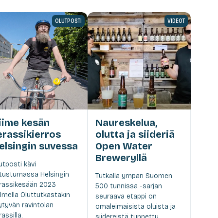
OLUTPOSTI
VIDEOT
iime kesän
Naureskelua,
erassikierros
olutta ja siideriä
elsingin suvessa
Open Water
Breweryllä
utposti kävi
tustumassa Helsingin
Tutkalla ympäri Suomen
rassikesään 2023
500 tunnissa -sarjan
lmella Oluttutkastakin
seuraava etappi on
ytyvän ravintolan
omaleimaisista oluista ja
rassilla.
siidereistä tunnettu