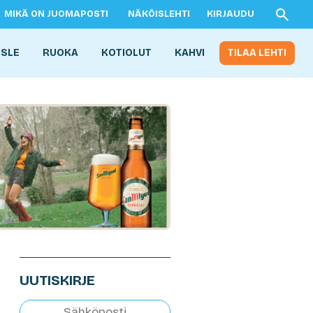
MIKÄ ON JUOMAPOSTI
NÄKÖISLEHTI
KIRJAUDU
ISLE
RUOKA
KOTIOLUT
KAHVI
TILAA LEHTI
UUTISKIRJE