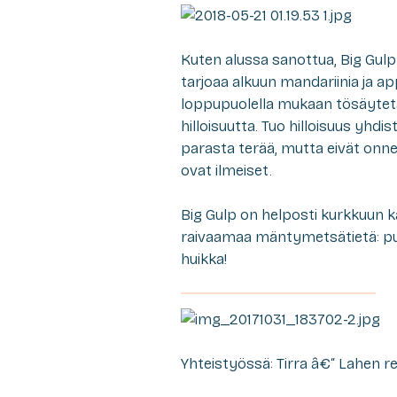
Kuten alussa sanottua, Big Gulp
tarjoaa alkuun mandariinia ja a
loppupuolella mukaan tösäytet
hilloisuutta. Tuo hilloisuus yhd
parasta terää, mutta eivät onne
ovat ilmeiset.
Big Gulp on helposti kurkkuun k
raivaamaa mäntymetsätietä: puht
huikka!
Yhteistyössä: Tirra â€“ Lahen r