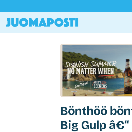
Bönthöö bönt
Big Gulp â€“ 