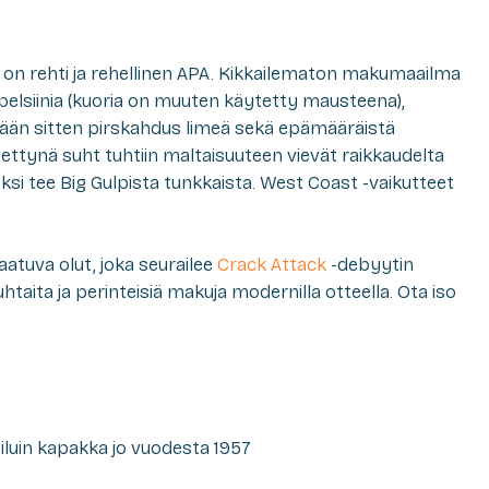
 on rehti ja rehellinen APA. Kikkailematon makumaailma
ppelsiinia (kuoria on muuten käytetty mausteena),
ään sitten pirskahdus limeä sekä epämääräistä
istettynä suht tuhtiin maltaisuuteen vievät raikkaudelta
ksi tee Big Gulpista tunkkaista. West Coast -vaikutteet
aatuva olut, joka seurailee
Crack
Attack
-debyytin
aita ja perinteisiä makuja modernilla otteella. Ota iso
eiluin kapakka jo vuodesta 1957