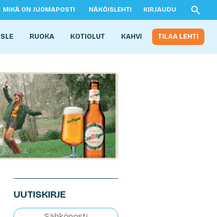
MIKÄ ON JUOMAPOSTI
NÄKÖISLEHTI
KIRJAUDU
ISLE
RUOKA
KOTIOLUT
KAHVI
TILAA LEHTI
UUTISKIRJE