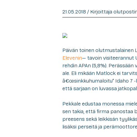
21.05.2018 / Kirjoittaja olutpost
Päivän toinen olutmustalainen L
Elevenin
— tavoin visiteerannut 
rehdin APAn (5,8%). Perässään v
ale. Eli mikään Matlock ei tarvit
â€œsinkkuhumaloitu” Idaho 7 -laj
että sarjaan on luvassa jatkopal
Pekkale edustaa monessa mieles
sen takia, että firma panostaa
preesens sekä leikkisän tyylikä
lisäksi perseitä ja perämoottore