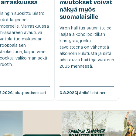
arraskuussa
muutokset voivat
näkyä myös
lsingin suosittu Bistro
suomalaisille
rdot laajenee
mpereelle. Marraskuussa
Viron hallitus suunnittelee
hräsaareen avautuva
laajaa alkoholipolitiikan
vintola tuo mukanaan
kiristystä, jonka
rooppalaisen
tavoitteena on vähentää
strokeittiön, laajan viini-
alkoholin kulutusta ja siitä
 cocktailvalikoiman sekä
aiheutuvia haittoja vuoteen
rdot'n...
2035 mennessä.
8.2026
| olutpostimestari
6.8.2026
| Anikó Lehtinen