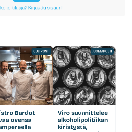
ko jo tilaaja? Kirjaudu sisään!
OLUTPOSTI
JUOMAPOSTI
istro Bardot
Viro suunnittelee
vaa ovensa
alkoholipolitiikan
ampereella
kiristystä,