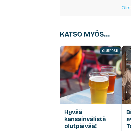
Olet
KATSO MYÖS...
OLUTPOSTI
Hyvää
B
kansainvälistä
a
olutpäivää!
T