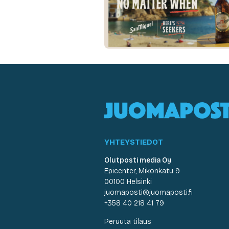
YHTEYSTIEDOT
Olutposti media Oy
Epicenter, Mikonkatu 9
00100 Helsinki
juomaposti@juomaposti.fi
+358 40 218 41 79
Peruuta tilaus