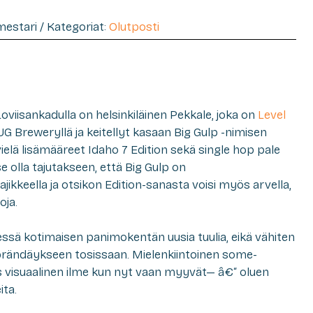
imestari / Kategoriat:
Olutposti
oviisankadulla on helsinkiläinen Pekkale, joka on
Level
UG Breweryllä ja keitellyt kasaan Big Gulp -nimisen
ielä lisämääreet Idaho 7 Edition sekä single hop pale
se olla tajutakseen, että Big Gulp on
ikkeella ja otsikon Edition-sanasta voisi myös arvella,
oja.
sä kotimaisen panimokentän uusia tuulia, eikä vähiten
 brändäykseen tosissaan. Mielenkiintoinen some-
s visuaalinen ilme kun nyt vaan myyvät— â€“ oluen
ita.