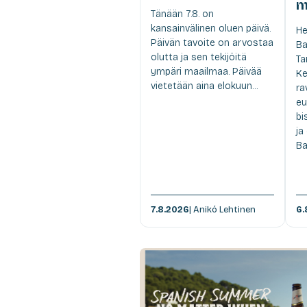
m
Tänään 7.8. on
kansainvälinen oluen päivä.
He
Päivän tavoite on arvostaa
Ba
olutta ja sen tekijöitä
Ta
ympäri maailmaa. Päivää
Ke
vietetään aina elokuun...
ra
eu
bi
ja
Ba
7.8.2026
| Anikó Lehtinen
6.