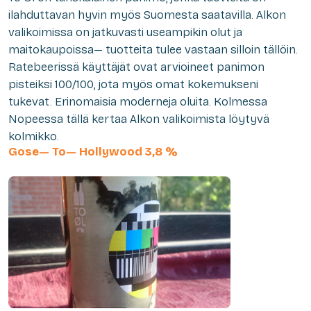
ilahduttavan hyvin myös Suomesta saatavilla. Alkon
valikoimissa on jatkuvasti useampikin olut ja
maitokaupoissa— tuotteita tulee vastaan silloin tällöin.
Ratebeerissä käyttäjät ovat arvioineet panimon
pisteiksi 100/100, jota myös omat kokemukseni
tukevat. Erinomaisia moderneja oluita. Kolmessa
Nopeessa tällä kertaa Alkon valikoimista löytyvä
kolmikko.
Gose— To— Hollywood 3,8 %