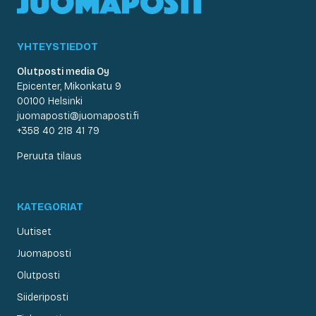
YHTEYSTIEDOT
Olutposti media Oy
Epicenter, Mikonkatu 9
00100 Helsinki
juomaposti@juomaposti.fi
+358 40 218 41 79
Peruuta tilaus
KATEGORIAT
Uutiset
Juomaposti
Olutposti
Siideriposti