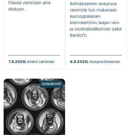
Päivää vietetään aina
Kehräsaareen avautuva
elokuun...
ravintola tuo mukanaan
eurooppalaisen
bistrokeittiön, laajan viini-
ja cocktailvalikoiman sekä
Bardot'n...
7.8.2026
| Anikó Lehtinen
6.8.2026
| olutpostimestari
JUOMAPOSTI