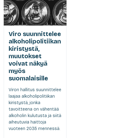
Viro suunnittelee
alkoholipolitiikan
kiristystä,
muutokset
voivat näkyä
myös
suomalaisille
Viron hallitus suunnittelee
laajaa alkoholipolitiikan
kiristystä, jonka
tavoitteena on vähentää
alkoholin kulutusta ja siitä
aiheutuvia haittoja
vuoteen 2035 mennessä.