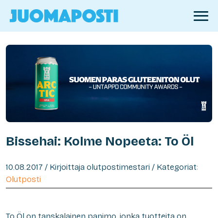
Bissehai: Kolme Nopeeta: To Öl
10.08.2017 / Kirjoittaja olutpostimestari / Kategoriat:
Olutposti
To Öl on tanskalainen panimo, jonka tuotteita on