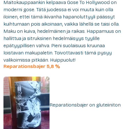
Maitokauppaankin kelpaava Gose To Hollywood on
moderni gose. Tätä juodessa ei voi muuta kuin olla
iloinen, ettei tämä ikivanha hapanoluttyyli päässyt
kuihtumaan pois aikoinaan, vaikka lähellä se taisi olla.
Maku on kuiva, hedelmäinen ja raikas. Happamuus on
hallittua ja sitruksinen hedelmäisyys tyylille
epätyypillisen vahva. Pieni suolaisuus kruunaa
loistavan makupaletin. Toivottavasti tämä pysyy
valikoimissa pitkään. Huippuolut!
Reparationsbajer 5,8 %
Reparationsbajer on gluteiiniton