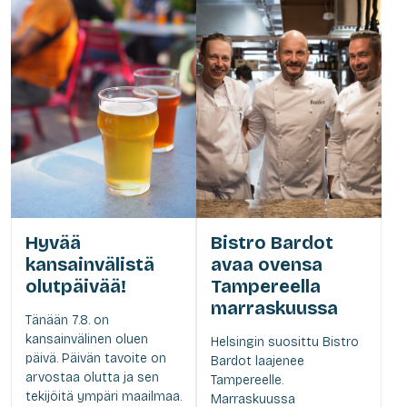
Hyvää
Bistro Bardot
kansainvälistä
avaa ovensa
olutpäivää!
Tampereella
marraskuussa
Tänään 7.8. on
kansainvälinen oluen
Helsingin suosittu Bistro
päivä. Päivän tavoite on
Bardot laajenee
arvostaa olutta ja sen
Tampereelle.
tekijöitä ympäri maailmaa.
Marraskuussa