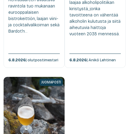
laajaa alkoholipolitiikan
ravintola tuo mukanaan
kiristystä, jonka
eurooppalaisen
tavoitteena on vähentää
bistrokeittiön, laajan viini-
alkoholin kulutusta ja siitä
ja cocktailvalikoiman sekä
aiheutuvia haittoja
Bardot'n...
vuoteen 2035 mennessä.
6.8.2026
| olutpostimestari
6.8.2026
| Anikó Lehtinen
JUOMAPOSTI