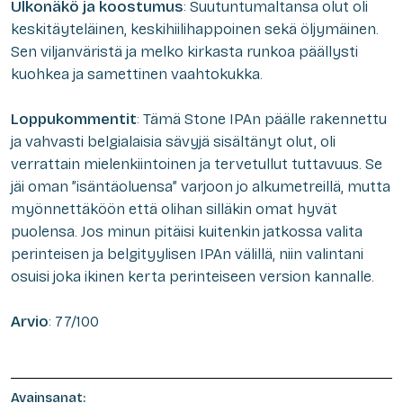
Ulkonäkö ja koostumus
: Suutuntumaltansa olut oli
keskitäyteläinen, keskihiilihappoinen sekä öljymäinen.
Sen viljanväristä ja melko kirkasta runkoa päällysti
kuohkea ja samettinen vaahtokukka.
Loppukommentit
: Tämä Stone IPAn päälle rakennettu
ja vahvasti belgialaisia sävyjä sisältänyt olut, oli
verrattain mielenkiintoinen ja tervetullut tuttavuus. Se
jäi oman ”isäntäoluensa” varjoon jo alkumetreillä, mutta
myönnettäköön että olihan silläkin omat hyvät
puolensa. Jos minun pitäisi kuitenkin jatkossa valita
perinteisen ja belgityylisen IPAn välillä, niin valintani
osuisi joka ikinen kerta perinteiseen version kannalle.
Arvio
: 77/100
Avainsanat: