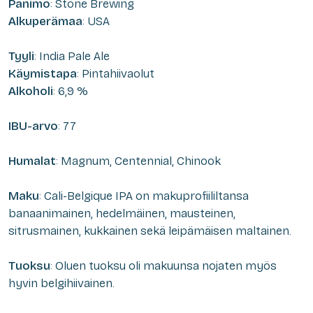
Panimo
: Stone Brewing
Alkuperämaa
: USA
Tyyli
: India Pale Ale
Käymistapa
: Pintahiivaolut
Alkoholi
: 6,9 %
IBU-arvo
: 77
Humalat
: Magnum, Centennial, Chinook
Maku
: Cali-Belgique IPA on makuprofiililtansa
banaanimainen, hedelmäinen, mausteinen,
sitrusmainen, kukkainen sekä leipämäisen maltainen.
Tuoksu
: Oluen tuoksu oli makuunsa nojaten myös
hyvin belgihiivainen.