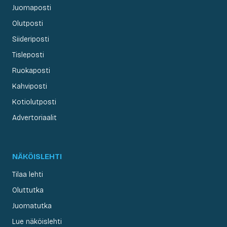
Juomaposti
Olutposti
Siideriposti
Tisleposti
Ruokaposti
Kahviposti
Kotiolutposti
Advertoriaalit
NÄKÖISLEHTI
Tilaa lehti
Oluttutka
Juomatutka
Lue näköislehti