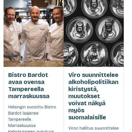
Bistro Bardot
Viro suunnittelee
avaa ovensa
alkoholipolitiikan
Tampereella
kiristystä,
marraskuussa
muutokset
voivat näkyä
Helsingin suosittu Bistro
myös
Bardot laajenee
suomalaisille
Tampereelle.
Marraskuussa
Viron hallitus suunnittelee
Kehräsaareen avautuva