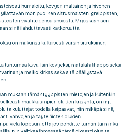
asteisesti humaloitu, kevyen maltainen ja hivenen
yllättävän monipuolinen sitrusmaisten, greippisten,
usteisten vivahteidensa ansiosta. Myöskään sen
vaan siinä ilahduttavasti katkeruutta.
uoksu on makunsa kaltaisesti varsin sitruksinen,
suutuntumaa kuvailisin kevyeksi, matalahiilihappoiseksi
anvärinen ja melko kirkas sekä sitä päällystävä
en.
oman mukaan tämäntyyppisten mietojen ja kuitenkin
ta selkeästi maukkaampien oluiden kysyntä, on nyt
luita kuluttajat todella kaipaavat, niin mikäpä siinä,
sti vahvojen ja täyteläisten oluiden
pa vielä loppuun, että jos pohditte tämän tai minkä
illä, niin valitkaa ihmeessä tämä oikeasti oluelta