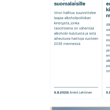
suomalaisille
e
k
Viron hallitus suunnittelee
m
laajaa alkoholipolitiikan
kiristystä, jonka
Al
tavoitteena on vähentää
si
alkoholin kulutusta ja siitä
vo
aiheutuvia haittoja vuoteen
es
2035 mennessä.
ov
jä
en
al
pi
om
6.8.2026
| Anikó Lehtinen
5.