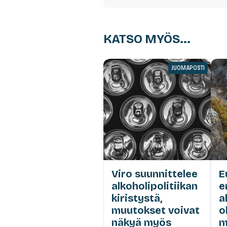
KATSO MYÖS...
JUOMAPOSTI
Viro suunnittelee
E
alkoholipolitiikan
e
kiristystä,
a
muutokset voivat
o
näkyä myös
m