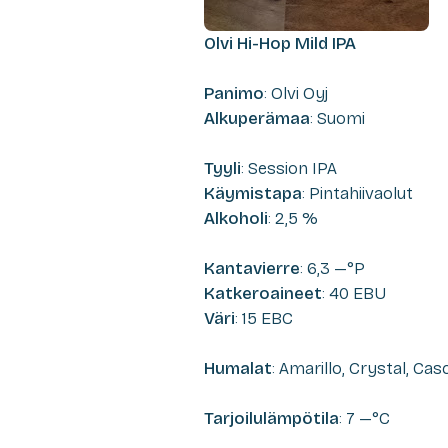
Olvi Hi-Hop Mild IPA
Panimo
: Olvi Oyj
Alkuperämaa
: Suomi
Tyyli
: Session IPA
Käymistapa
: Pintahiivaolut
Alkoholi
: 2,5 %
Kantavierre
: 6,3 —°P
Katkeroaineet
: 40 EBU
Väri
: 15 EBC
Humalat
: Amarillo, Crystal, Ca
Tarjoilulämpötila
: 7 —°C