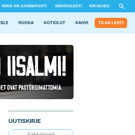
MIKÄ ON JUOMAPOSTI
NÄKÖISLEHTI
KIRJAUDU
ISLE
RUOKA
KOTIOLUT
KAHVI
TILAA LEHTI
UUTISKIRJE