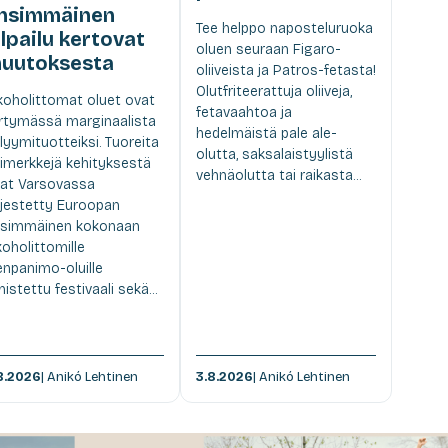
nsimmäinen
Tee helppo naposteluruoka
ilpailu kertovat
oluen seuraan Figaro-
uutoksesta
oliiveista ja Patros-fetasta!
Olutfriteerattuja oliiveja,
koholittomat oluet ovat
fetavaahtoa ja
irtymässä marginaalista
hedelmäistä pale ale-
lyymituotteiksi. Tuoreita
olutta, saksalaistyylistä
imerkkejä kehityksestä
vehnäolutta tai raikasta...
at Varsovassa
rjestetty Euroopan
simmäinen kokonaan
koholittomille
enpanimo-oluille
istettu festivaali sekä...
8.2026
| Anikó Lehtinen
3.8.2026
| Anikó Lehtinen