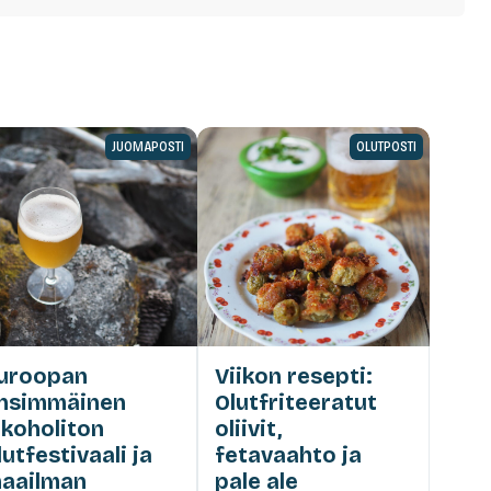
JUOMAPOSTI
OLUTPOSTI
uroopan
Viikon resepti:
nsimmäinen
Olutfriteeratut
lkoholiton
oliivit,
lutfestivaali ja
fetavaahto ja
aailman
pale ale