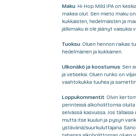
Maku
: Hi-Hop Mild IPA on keski
makea olut. Sen mieto maku on 
kukkaisten, hedelmäisten ja ma
jälkimaku ei ole jäänyt vaisuksi 
Tuoksu
: Oluen hennon raikas t
hedelmäinen ja kukkainen.
Ulkonäkö ja koostumus
: Sen 
ja vetiseksi. Oluen runko on vilj
vaahtokukka tuuhea ja samettin
Loppukommentit
: Olvin kert
perinteisiä alkoholittomia olui
selvässä kasvussa. Jos tällaisia o
mutta itse kuulun ja pysyn vanka
ystävänä/suurkuluttajana. Sanon
tahansa alkoholittoman oluen väl