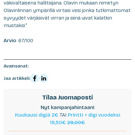
väkivaltaisena hallitsijana. Olavin mukaan nimetyn
Olavinlinnan ympärillä virtasi vesi jonka tutkimattomat
syvyydet värjäsivät virran ja siinä uivat kalatkin
mustaksi.”
Arvio
: 67/100
Avainsanat:
Jaa artikkeli:
Tilaa Juomaposti
Nyt kampanjahintaan!
Kuukausi digiä 2€
TAI
Printti + digi vuodeksi
19,50€
29,00€