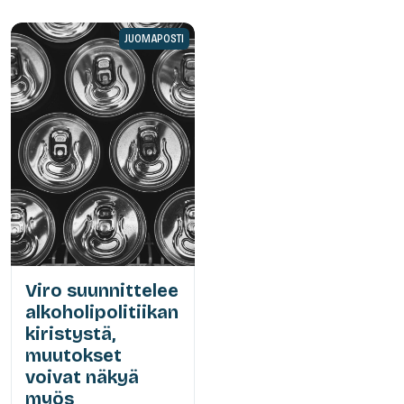
JUOMAPOSTI
Viro suunnittelee
alkoholipolitiikan
kiristystä,
muutokset
voivat näkyä
myös