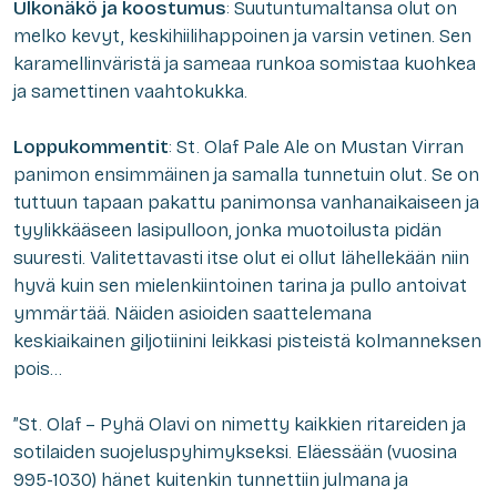
Ulkonäkö ja koostumus
: Suutuntumaltansa olut on
melko kevyt, keskihiilihappoinen ja varsin vetinen. Sen
karamellinväristä ja sameaa runkoa somistaa kuohkea
ja samettinen vaahtokukka.
Loppukommentit
: St. Olaf Pale Ale on Mustan Virran
panimon ensimmäinen ja samalla tunnetuin olut. Se on
tuttuun tapaan pakattu panimonsa vanhanaikaiseen ja
tyylikkääseen lasipulloon, jonka muotoilusta pidän
suuresti. Valitettavasti itse olut ei ollut lähellekään niin
hyvä kuin sen mielenkiintoinen tarina ja pullo antoivat
ymmärtää. Näiden asioiden saattelemana
keskiaikainen giljotiinini leikkasi pisteistä kolmanneksen
pois…
”St. Olaf – Pyhä Olavi on nimetty kaikkien ritareiden ja
sotilaiden suojeluspyhimykseksi. Eläessään (vuosina
995-1030) hänet kuitenkin tunnettiin julmana ja