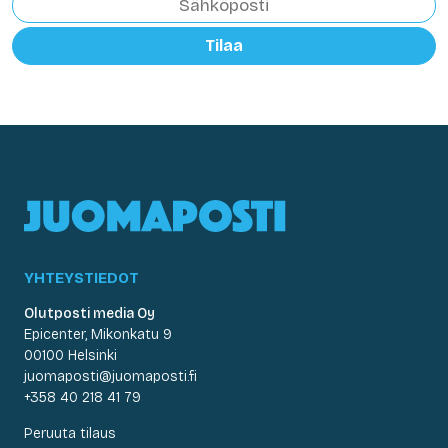
Tilaa
YHTEYSTIEDOT
Olutposti media Oy
Epicenter, Mikonkatu 9
00100 Helsinki
juomaposti@juomaposti.fi
+358 40 218 41 79
Peruuta tilaus