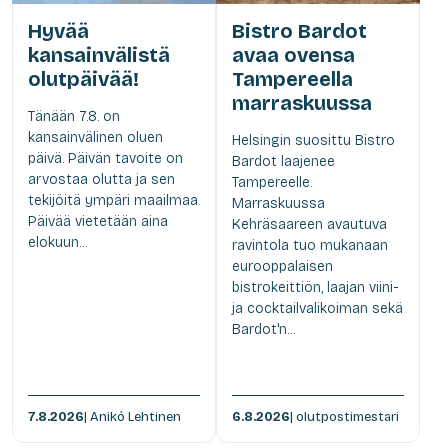
Hyvää
Bistro Bardot
kansainvälistä
avaa ovensa
olutpäivää!
Tampereella
marraskuussa
Tänään 7.8. on
kansainvälinen oluen
Helsingin suosittu Bistro
päivä. Päivän tavoite on
Bardot laajenee
arvostaa olutta ja sen
Tampereelle.
tekijöitä ympäri maailmaa.
Marraskuussa
Päivää vietetään aina
Kehräsaareen avautuva
elokuun...
ravintola tuo mukanaan
eurooppalaisen
bistrokeittiön, laajan viini-
ja cocktailvalikoiman sekä
Bardot'n...
7.8.2026
| Anikó Lehtinen
6.8.2026
| olutpostimestari