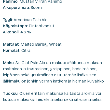
Panimo
: Mustan Virran Panimo
Alkuperämaa
: Suomi
Tyyli
: American Pale Ale
Käymistapa
: Pintahiivaolut
Alkoholi
: 4,5 %
Maltaat
: Malted Barley, Wheat
Humalat
: Citra
Maku
: St. Olaf Pale Ale on makuprofiililtansa makean
maltainen, sitrusmainen, greippinen, hedelmäinen,
leipäinen sekä yrttimäinen olut. Tämän lisäksi sen
jälkimaku on jonkin verran katkera ja hieman kuivahko.
Tuoksu
: Oluen erittäin makunsa kaltaista aromia voi
kutsua makeaksi, hedelmäiseksi sekä sitrusmaiseksi.