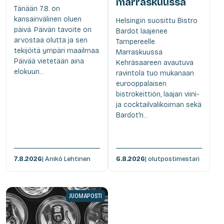
marraskuussa
Tänään 7.8. on
kansainvälinen oluen
Helsingin suosittu Bistro
päivä. Päivän tavoite on
Bardot laajenee
arvostaa olutta ja sen
Tampereelle.
tekijöitä ympäri maailmaa.
Marraskuussa
Päivää vietetään aina
Kehräsaareen avautuva
elokuun...
ravintola tuo mukanaan
eurooppalaisen
bistrokeittiön, laajan viini-
ja cocktailvalikoiman sekä
Bardot'n...
7.8.2026
| Anikó Lehtinen
6.8.2026
| olutpostimestari
JUOMAPOSTI