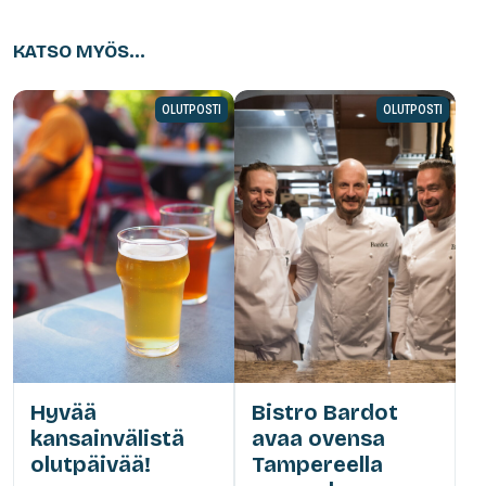
KATSO MYÖS...
OLUTPOSTI
OLUTPOSTI
Hyvää
Bistro Bardot
kansainvälistä
avaa ovensa
olutpäivää!
Tampereella