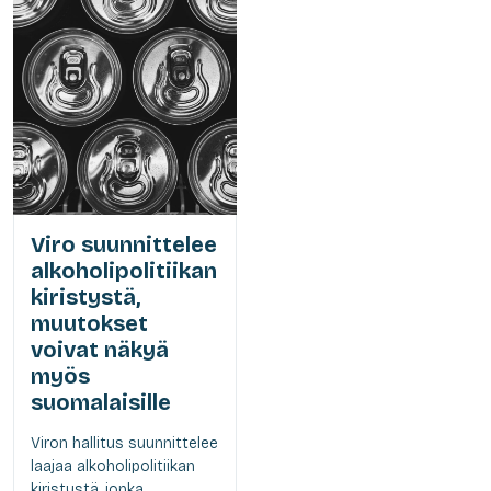
Viro suunnittelee
alkoholipolitiikan
kiristystä,
muutokset
voivat näkyä
myös
suomalaisille
Viron hallitus suunnittelee
laajaa alkoholipolitiikan
kiristystä, jonka