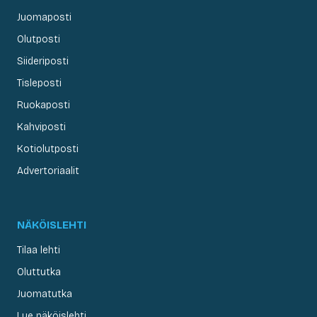
Juomaposti
Olutposti
Siideriposti
Tisleposti
Ruokaposti
Kahviposti
Kotiolutposti
Advertoriaalit
NÄKÖISLEHTI
Tilaa lehti
Oluttutka
Juomatutka
Lue näköislehti