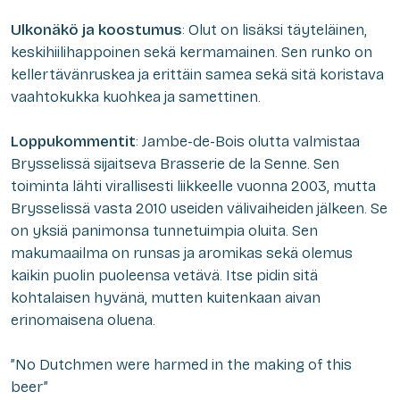
Ulkonäkö ja koostumus
: Olut on lisäksi täyteläinen,
keskihiilihappoinen sekä kermamainen. Sen runko on
kellertävänruskea ja erittäin samea sekä sitä koristava
vaahtokukka kuohkea ja samettinen.
Loppukommentit
: Jambe-de-Bois olutta valmistaa
Brysselissä sijaitseva Brasserie de la Senne. Sen
toiminta lähti virallisesti liikkeelle vuonna 2003, mutta
Brysselissä vasta 2010 useiden välivaiheiden jälkeen. Se
on yksiä panimonsa tunnetuimpia oluita. Sen
makumaailma on runsas ja aromikas sekä olemus
kaikin puolin puoleensa vetävä. Itse pidin sitä
kohtalaisen hyvänä, mutten kuitenkaan aivan
erinomaisena oluena.
”No Dutchmen were harmed in the making of this
beer”