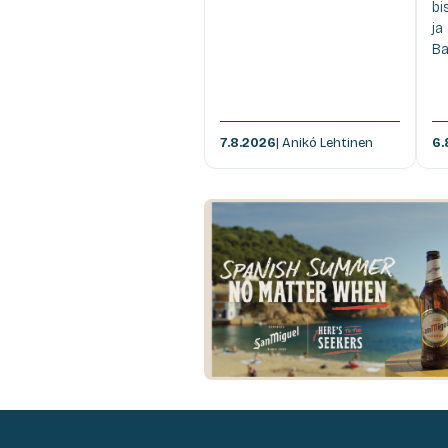
bi
ja
Ba
7.8.2026
| Anikó Lehtinen
6.