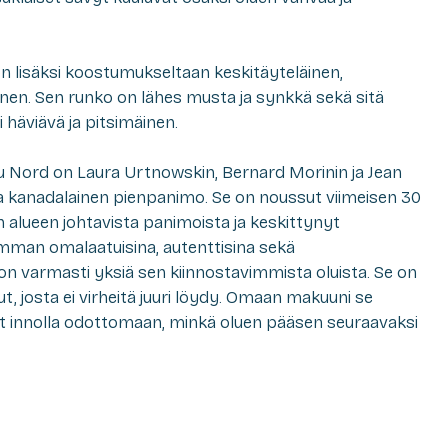
 on lisäksi koostumukseltaan keskitäyteläinen,
nen. Sen runko on lähes musta ja synkkä sekä sitä
häviävä ja pitsimäinen.
u Nord on Laura Urtnowskin, Bernard Morinin ja Jean
 kanadalainen pienpanimo. Se on noussut viimeisen 30
 alueen johtavista panimoista ja keskittynyt
mman omalaatuisina, autenttisina sekä
 on varmasti yksiä sen kiinnostavimmista oluista. Se on
, josta ei virheitä juuri löydy. Omaan makuuni se
nyt innolla odottomaan, minkä oluen pääsen seuraavaksi