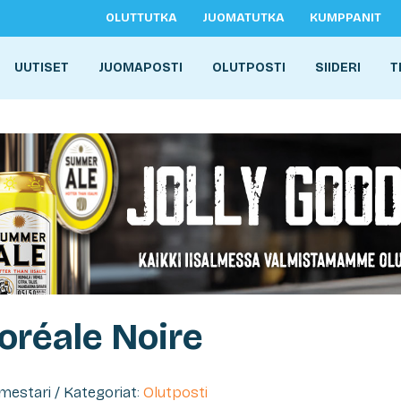
OLUTTUTKA
JUOMATUTKA
KUMPPANIT
UUTISET
JUOMAPOSTI
OLUTPOSTI
SIIDERI
T
Boréale Noire
imestari / Kategoriat:
Olutposti