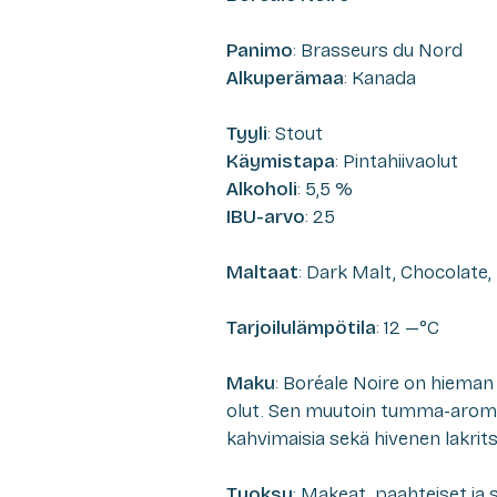
Panimo
: Brasseurs du Nord
Alkuperämaa
: Kanada
Tyyli
: Stout
Käymistapa
: Pintahiivaolut
Alkoholi
: 5,5 %
IBU-arvo
: 25
Maltaat
: Dark Malt, Chocolate
Tarjoilulämpötila
: 12 —°C
Maku
: Boréale Noire on hieman
olut. Sen muutoin tumma-arom
kahvimaisia sekä hivenen lakritsi
Tuoksu
: Makeat, paahteiset ja 