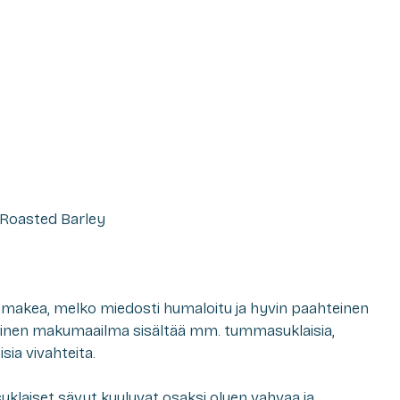
, Roasted Barley
 makea, melko miedosti humaloitu ja hyvin paahteinen
inen makumaailma sisältää mm. tummasuklaisia,
sia vivahteita.
suklaiset sävyt kuuluvat osaksi oluen vahvaa ja