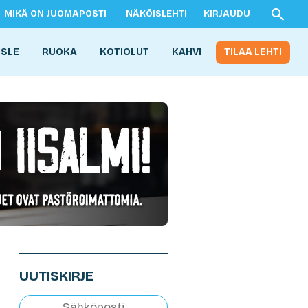
MIKÄ ON JUOMAPOSTI
NÄKÖISLEHTI
KIRJAUDU
ISLE
RUOKA
KOTIOLUT
KAHVI
TILAA LEHTI
UUTISKIRJE