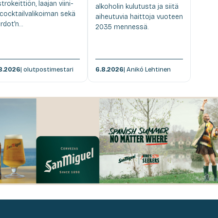
strokeittiön, laajan viini-
alkoholin kulutusta ja siitä
 cocktailvalikoiman sekä
aiheutuvia haittoja vuoteen
rdot'n...
2035 mennessä.
8.2026
| olutpostimestari
6.8.2026
| Anikó Lehtinen