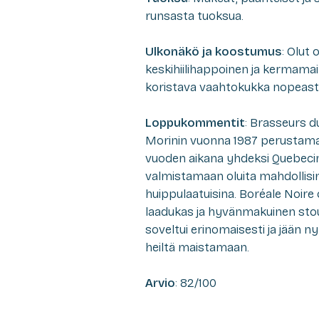
runsasta tuoksua.
Ulkonäkö ja koostumus
: Olut
keskihiilihappoinen ja kermamai
koristava vaahtokukka nopeasti 
Loppukommentit
: Brasseurs d
Morinin vuonna 1987 perustama
vuoden aikana yhdeksi Quebecin
valmistamaan oluita mahdollisi
huippulaatuisina. Boréale Noire
laadukas ja hyvänmakuinen stout
soveltui erinomaisesti ja jään 
heiltä maistamaan.
Arvio
: 82/100