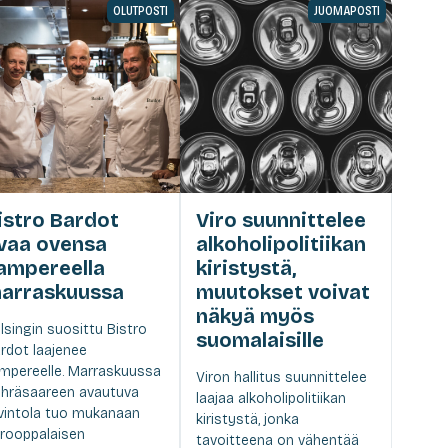
OLUTPOSTI
JUOMAPOSTI
istro Bardot
Viro suunnittelee
vaa ovensa
alkoholipolitiikan
ampereella
kiristystä,
arraskuussa
muutokset voivat
näkyä myös
lsingin suosittu Bistro
suomalaisille
rdot laajenee
mpereelle. Marraskuussa
Viron hallitus suunnittelee
hräsaareen avautuva
laajaa alkoholipolitiikan
vintola tuo mukanaan
kiristystä, jonka
rooppalaisen
tavoitteena on vähentää