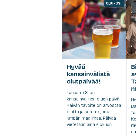
OLUTPOSTI
Hyvää
B
kansainvälistä
a
olutpäivää!
T
m
Tänään 7.8. on
kansainvälinen oluen päivä.
He
Päivän tavoite on arvostaa
Ba
olutta ja sen tekijöitä
Ta
ympäri maailmaa. Päivää
Ke
vietetään aina elokuun...
ra
eu