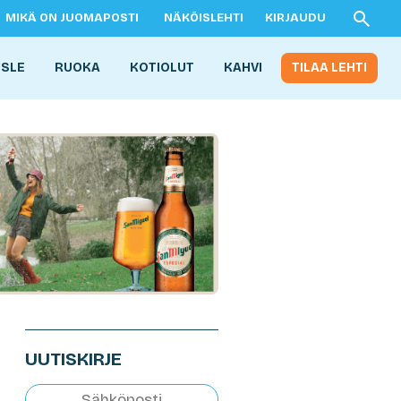
MIKÄ ON JUOMAPOSTI
NÄKÖISLEHTI
KIRJAUDU
ISLE
RUOKA
KOTIOLUT
KAHVI
TILAA LEHTI
UUTISKIRJE