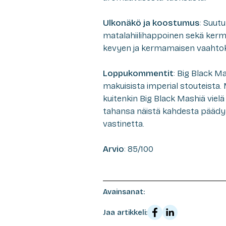
Ulkonäkö ja koostumus
: Suut
matalahiilihappoinen sekä ker
kevyen ja kermamaisen vaahto
Loppukommentit
: Big Black M
makuisista imperial stouteista. 
kuitenkin Big Black Mashiä vie
tahansa näistä kahdesta päädyt
vastinetta.
Arvio
: 85/100
Avainsanat:
Jaa artikkeli: