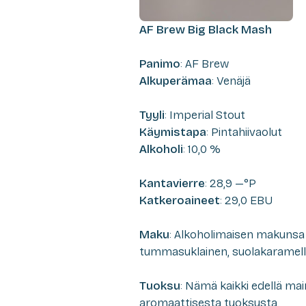
AF Brew Big Black Mash
Panimo
: AF Brew
Alkuperämaa
: Venäjä
Tyyli
: Imperial Stout
Käymistapa
: Pintahiivaolut
Alkoholi
: 10,0 %
Kantavierre
: 28,9 —°P
Katkeroaineet
: 29,0 EBU
Maku
: Alkoholimaisen makunsa 
tummasuklainen, suolakaramelli
Tuoksu
: Nämä kaikki edellä mai
aromaattisesta tuoksusta.