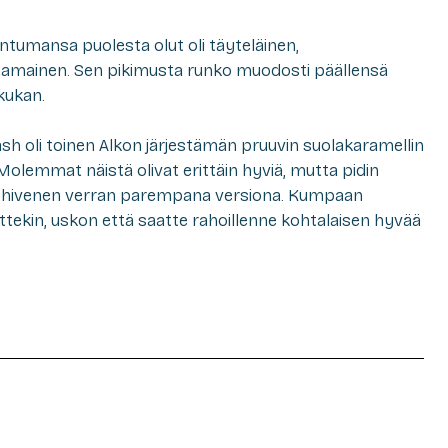
untumansa puolesta olut oli täyteläinen,
mamainen. Sen pikimusta runko muodosti päällensä
kukan.
ash oli toinen Alkon järjestämän pruuvin suolakaramellin
Molemmat näistä olivat erittäin hyviä, mutta pidin
lä hivenen verran parempana versiona. Kumpaan
tekin, uskon että saatte rahoillenne kohtalaisen hyvää