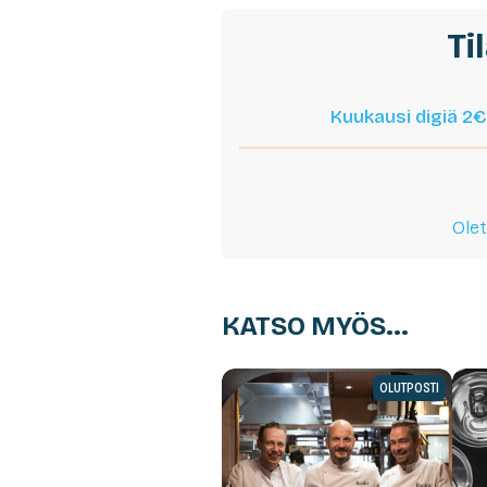
Ti
Kuukausi digiä 2€
Olet
KATSO MYÖS...
OLUTPOSTI