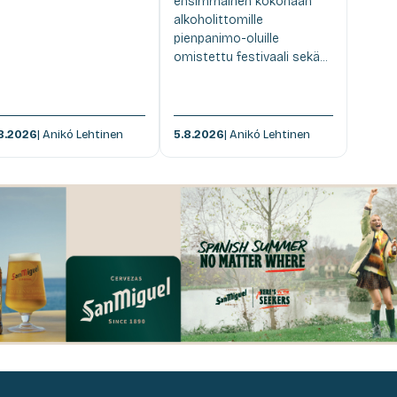
ensimmäinen kokonaan
alkoholittomille
pienpanimo-oluille
omistettu festivaali sekä...
8.2026
| Anikó Lehtinen
5.8.2026
| Anikó Lehtinen