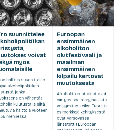
iro suunnittelee
Euroopan
lkoholipolitiikan
ensimmäinen
iristystä,
alkoholiton
uutokset voivat
olutfestivaali ja
äkyä myös
maailman
uomalaisille
ensimmäinen
kilpailu kertovat
ron hallitus suunnittelee
muutoksesta
ajaa alkoholipolitiikan
ristystä, jonka
Alkoholittomat oluet ovat
voitteena on vähentää
siirtymässä marginaalista
koholin kulutusta ja siitä
volyymituotteiksi. Tuoreita
heutuvia haittoja vuoteen
esimerkkejä kehityksestä
35 mennessä.
ovat Varsovassa
järjestetty Euroopan