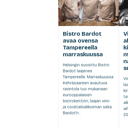
Bistro Bardot
V
avaa ovensa
a
Tampereella
k
marraskuussa
m
n
Helsingin suosittu Bistro
s
Bardot laajenee
Tampereelle. Marraskuussa
Vi
Kehräsaareen avautuva
la
ravintola tuo mukanaan
ki
eurooppalaisen
ta
bistrokeittiön, laajan viini-
al
ja cocktailvalikoiman sekä
ai
Bardot'n...
20