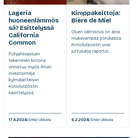
Lageria
Kimppakeittoja:
huoneenlämmös
Bière de Miel
sä? Esittelyssä
Oluen valmistus on aina
California
mukavampaa porukassa.
Common
Kotiolutpostin uusi
juttusarja raportoi...
Pohjahiivaoluen
tekeminen kotona
onnistuu myös ilman
investointeja
kylmälaitteisiin.
Kotiolutpostin
käsittelyssä...
17.4.2024
| Erkki Ukkola
6.2.2024
| Erkki Ukkola