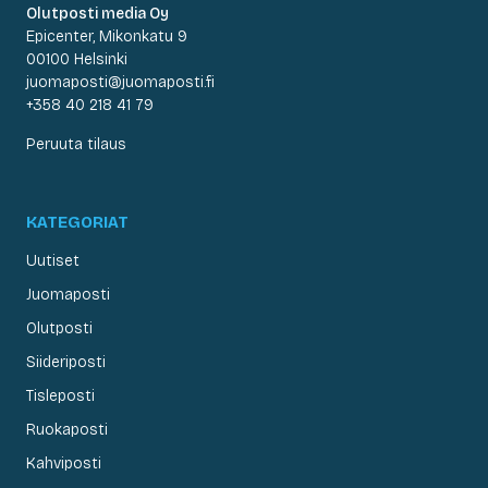
Olutposti media Oy
Epicenter, Mikonkatu 9
00100 Helsinki
juomaposti@juomaposti.fi
+358 40 218 41 79
Peruuta tilaus
KATEGORIAT
Uutiset
Juomaposti
Olutposti
Siideriposti
Tisleposti
Ruokaposti
Kahviposti