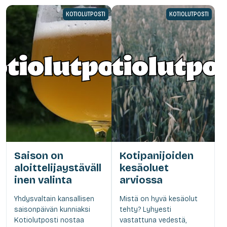
KOTIOLUTPOSTI
KOTIOLUTPOSTI
Saison on
Kotipanijoiden
aloittelijaystäväll
kesäoluet
inen valinta
arviossa
Yhdysvaltain kansallisen
Mistä on hyvä kesäolut
saisonpäivän kunniaksi
tehty? Lyhyesti
Kotiolutposti nostaa
vastattuna vedestä,