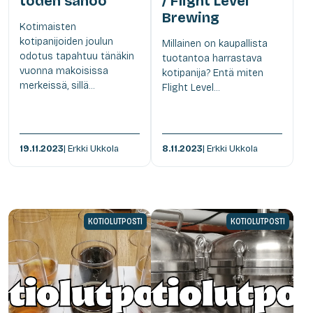
toden sanoo
/ Flight Level
Brewing
Kotimaisten
kotipanijoiden joulun
Millainen on kaupallista
odotus tapahtuu tänäkin
tuotantoa harrastava
vuonna makoisissa
kotipanija? Entä miten
merkeissä, sillä...
Flight Level...
19.11.2023
| Erkki Ukkola
8.11.2023
| Erkki Ukkola
KOTIOLUTPOSTI
KOTIOLUTPOSTI