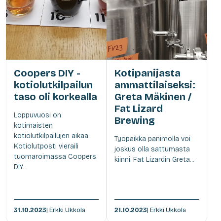
Coopers DIY -
Kotipanijasta
kotiolutkilpailun
ammattilaiseksi:
taso oli korkealla
Greta Mäkinen /
Fat Lizard
Loppuvuosi on
Brewing
kotimaisten
kotiolutkilpailujen aikaa.
Työpaikka panimolla voi
Kotiolutposti vieraili
joskus olla sattumasta
tuomaroimassa Coopers
kiinni. Fat Lizardin Greta...
DIY...
31.10.2023
| Erkki Ukkola
21.10.2023
| Erkki Ukkola