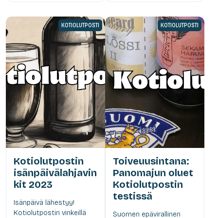
KOTIOLUTPOSTI
KOTIOLUTPOSTI
Kotiolutpostin
Toiveuusintana:
isänpäivälahjavin
Panomajun oluet
kit 2023
Kotiolutpostin
testissä
Isänpäivä lähestyy!
Kotiolutpostin vinkeillä
Suomen epävirallinen