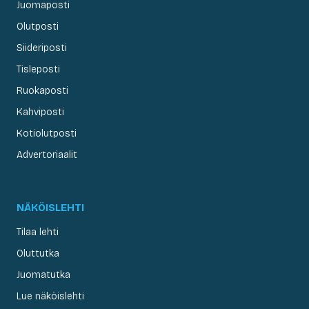
Juomaposti
Olutposti
Siideriposti
Tisleposti
Ruokaposti
Kahviposti
Kotiolutposti
Advertoriaalit
NÄKÖISLEHTI
Tilaa lehti
Oluttutka
Juomatutka
Lue näköislehti