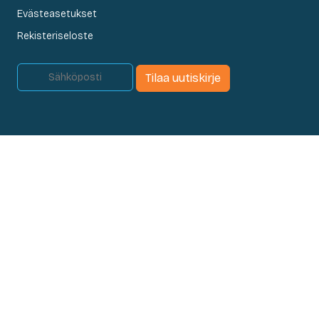
Evästeasetukset
Rekisteriseloste
Tilaa uutiskirje