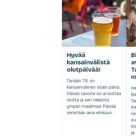
Hyvää
B
kansainvälistä
a
olutpäivää!
T
m
Tänään 7.8. on
kansainvälinen oluen päivä.
He
Päivän tavoite on arvostaa
Ba
olutta ja sen tekijöitä
Ta
ympäri maailmaa. Päivää
Ke
vietetään aina elokuun...
ra
eu
bi
ja