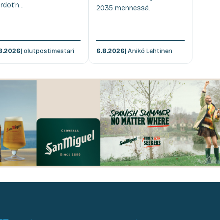
rdot'n...
2035 mennessä.
8.2026
| olutpostimestari
6.8.2026
| Anikó Lehtinen