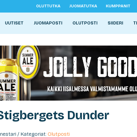
OLUTTUTKA
JUOMATUTKA
KUMPPANIT
UUTISET
JUOMAPOSTI
OLUTPOSTI
SIIDERI
T
 Stigbergets Dunder
imestari / Kategoriat:
Olutposti