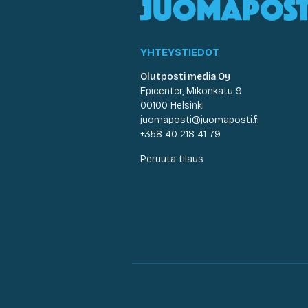
YHTEYSTIEDOT
Olutposti media Oy
Epicenter, Mikonkatu 9
00100 Helsinki
juomaposti@juomaposti.fi
+358 40 218 41 79
Peruuta tilaus