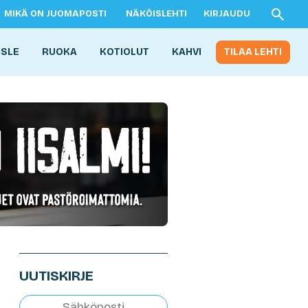
MIKÄ ON JUOMAPOSTI
NÄKÖISLEHTI
KIRJAUDU
ISLE
RUOKA
KOTIOLUT
KAHVI
TILAA LEHTI
UUTISKIRJE