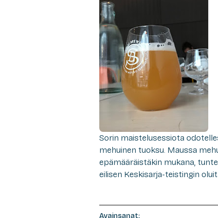
Sorin maistelusessiota odotel
mehuinen tuoksu. Maussa mehua
epämääräistäkin mukana, tuntem
eilisen Keskisarja-teistingin olui
Avainsanat: