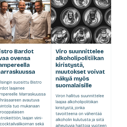
istro Bardot
Viro suunnittelee
vaa ovensa
alkoholipolitiikan
ampereella
kiristystä,
arraskuussa
muutokset voivat
näkyä myös
lsingin suosittu Bistro
suomalaisille
rdot laajenee
mpereelle. Marraskuussa
Viron hallitus suunnittelee
hräsaareen avautuva
laajaa alkoholipolitiikan
vintola tuo mukanaan
kiristystä, jonka
rooppalaisen
tavoitteena on vähentää
strokeittiön, laajan viini-
alkoholin kulutusta ja siitä
 cocktailvalikoiman sekä
aiheutuvia haittoja vuoteen