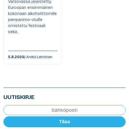
Varsovassa järjestetty
Euroopan ensimmäinen
kokonaan alkoholittomille
pienpanimo-oluille
omistettu festivaali
sekä...
5.8.2026
| Anikó Lehtinen
UUTISKIRJE
Tilaa