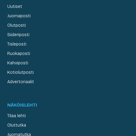
Uutiset
Juomaposti
Olutposti
Siideriposti
Tisleposti
Ruokaposti
Kahviposti
Kotiolutposti
Advertoriaalit
NÄKÖISLEHTI
Tilaa lehti
Oluttutka
Juomatutka