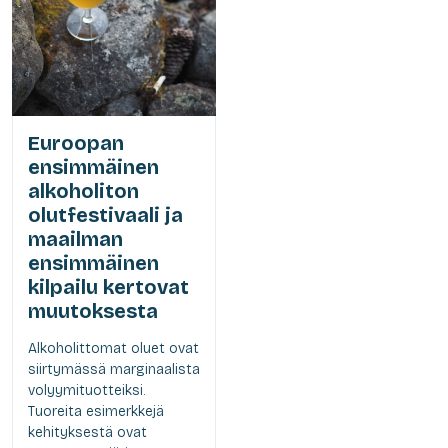
Euroopan
ensimmäinen
alkoholiton
olutfestivaali ja
maailman
ensimmäinen
kilpailu kertovat
muutoksesta
Alkoholittomat oluet ovat
siirtymässä marginaalista
volyymituotteiksi.
Tuoreita esimerkkejä
kehityksestä ovat