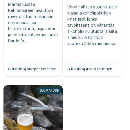
Marraskuussa
Viron hallitus suunnittelee
Kehräsaareen avautuva
laajaa alkoholipolitiikan
ravintola tuo mukanaan
kiristystä, jonka
eurooppalaisen
tavoitteena on vähentää
bistrokeittiön, laajan viini-
alkoholin kulutusta ja siitä
ja cocktailvalikoiman sekä
aiheutuvia haittoja
Bardot'n...
vuoteen 2035 mennessä.
6.8.2026
| olutpostimestari
6.8.2026
| Anikó Lehtinen
JUOMAPOSTI