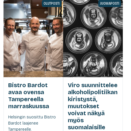
OLUTPOSTI
JUOMAPOSTI
Bistro Bardot
Viro suunnittelee
avaa ovensa
alkoholipolitiikan
Tampereella
kiristystä,
marraskuussa
muutokset
voivat näkyä
Helsingin suosittu Bistro
myös
Bardot laajenee
suomalaisille
Tampereelle.