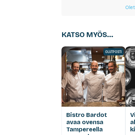
Olet
KATSO MYÖS...
OLUTPOSTI
Bistro Bardot
V
avaa ovensa
a
Tampereella
k