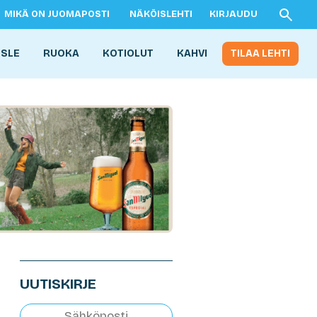
MIKÄ ON JUOMAPOSTI
NÄKÖISLEHTI
KIRJAUDU
ISLE
RUOKA
KOTIOLUT
KAHVI
TILAA LEHTI
UUTISKIRJE