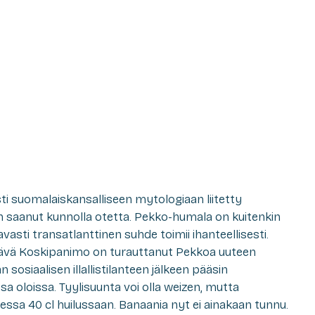
 suomalaiskansalliseen mytologiaan liitetty
n saanut kunnolla otetta. Pekko-humala on kuitenkin
vasti transatlanttinen suhde toimii ihanteellisesti.
tävä Koskipanimo on turauttanut Pekkoa uuteen
sosiaalisen illallistilanteen jälkeen pääsin
a oloissa. Tyylisuunta voi olla weizen, mutta
isessa 40 cl huilussaan. Banaania nyt ei ainakaan tunnu.