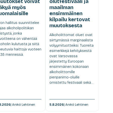
uutokset voivat
olutfestivaali ja
äkyä myös
maailman
uomalaisille
ensimmäinen
kilpailu kertovat
ron hallitus suunnittelee
muutoksesta
ajaa alkoholipolitiikan
ristystä, jonka
Alkoholittomat oluet ovat
voitteena on vähentää
siirtymässä marginaalista
koholin kulutusta ja siitä
volyymituotteiksi. Tuoreita
heutuvia haittoja vuoteen
esimerkkejä kehityksestä
35 mennessä.
ovat Varsovassa
järjestetty Euroopan
ensimmäinen kokonaan
alkoholittomille
pienpanimo-oluille
omistettu festivaali sekä...
8.2026
| Anikó Lehtinen
5.8.2026
| Anikó Lehtinen