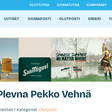
OLUTTUTKA
JUOMATUTKA
KUMPPANIT
UUTISET
JUOMAPOSTI
OLUTPOSTI
SIIDERI
T
 Plevna Pekko Vehnä
imestari / Kategoriat:
Olutposti