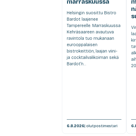
marraskuussa
m
n
Helsingin suosittu Bistro
s
Bardot laajenee
Tampereelle. Marraskuussa
Vi
Kehräsaareen avautuva
la
ravintola tuo mukanaan
ki
eurooppalaisen
ta
bistrokeittiön, laajan viini-
al
ja cocktailvalikoiman sekä
ai
Bardot'n...
20
6.8.2026
| olutpostimestari
6.