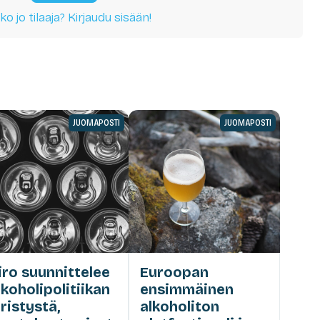
ko jo tilaaja? Kirjaudu sisään!
JUOMAPOSTI
JUOMAPOSTI
iro suunnittelee
Euroopan
lkoholipolitiikan
ensimmäinen
iristystä,
alkoholiton