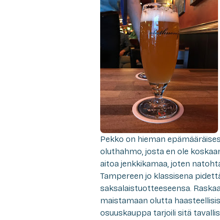
Pekko on hieman epämääräisesti
oluthahmo, josta en ole koskaa
aitoa jenkkikamaa, joten natohta
Tampereen jo klassisena pidet
saksalaistuotteeseensa. Raskaan 
maistamaan olutta haasteellisiss
osuuskauppa tarjoili sitä tavall