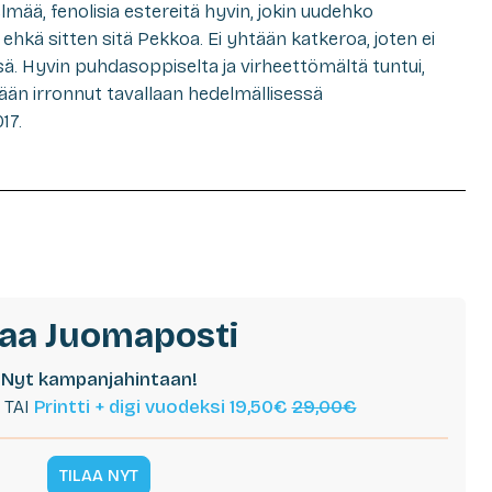
lmää, fenolisia estereitä hyvin, jokin uudehko
kä sitten sitä Pekkoa. Ei yhtään katkeroa, joten ei
. Hyvin puhdasoppiselta ja virheettömältä tuntui,
kään irronnut tavallaan hedelmällisessä
17.
laa Juomaposti
Nyt kampanjahintaan!
TAI
Printti + digi vuodeksi 19,50€
29,00€
TILAA NYT