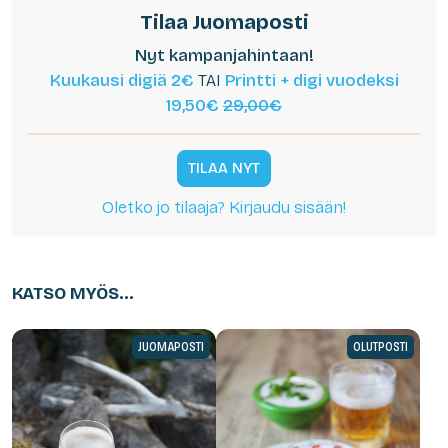
Tilaa Juomaposti
Nyt kampanjahintaan!
Kuukausi digiä 2€
TAI
Printti + digi vuodeksi
19,50€
29,00€
TILAA NYT
Oletko jo tilaaja? Kirjaudu sisään!
KATSO MYÖS...
JUOMAPOSTI
OLUTPOSTI