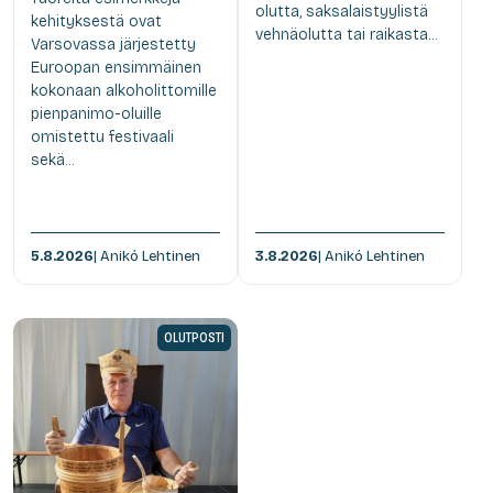
olutta, saksalaistyylistä
kehityksestä ovat
vehnäolutta tai raikasta...
Varsovassa järjestetty
Euroopan ensimmäinen
kokonaan alkoholittomille
pienpanimo-oluille
omistettu festivaali
sekä...
5.8.2026
| Anikó Lehtinen
3.8.2026
| Anikó Lehtinen
OLUTPOSTI