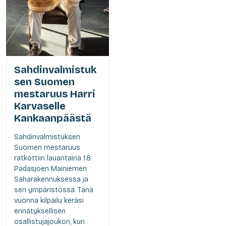
Sahdinvalmistuk
sen Suomen
mestaruus Harri
Karvaselle
Kankaanpäästä
Sahdinvalmistuksen
Suomen mestaruus
ratkottiin lauantaina 1.8.
Padasjoen Mainiemen
Saharakennuksessa ja
sen ympäristössä. Tänä
vuonna kilpailu keräsi
ennätyksellisen
osallistujajoukon, kun