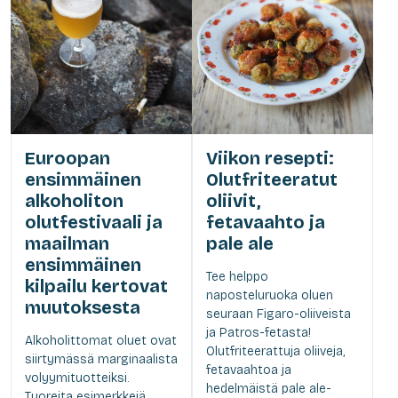
Euroopan
Viikon resepti:
ensimmäinen
Olutfriteeratut
alkoholiton
oliivit,
olutfestivaali ja
fetavaahto ja
maailman
pale ale
ensimmäinen
Tee helppo
kilpailu kertovat
naposteluruoka oluen
muutoksesta
seuraan Figaro-oliiveista
ja Patros-fetasta!
Alkoholittomat oluet ovat
Olutfriteerattuja oliiveja,
siirtymässä marginaalista
fetavaahtoa ja
volyymituotteiksi.
hedelmäistä pale ale-
Tuoreita esimerkkejä