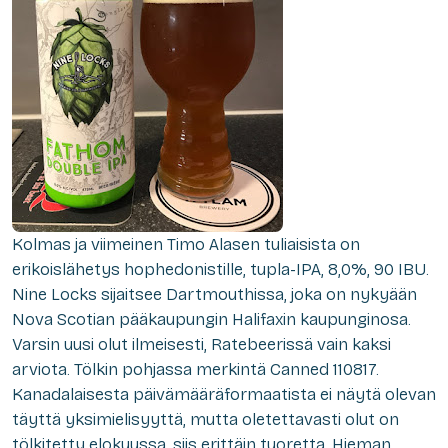
Kolmas ja viimeinen Timo Alasen tuliaisista on
erikoislähetys hophedonistille, tupla-IPA, 8,0%, 90 IBU.
Nine Locks sijaitsee Dartmouthissa, joka on nykyään
Nova Scotian pääkaupungin Halifaxin kaupunginosa.
Varsin uusi olut ilmeisesti, Ratebeerissä vain kaksi
arviota. Tölkin pohjassa merkintä Canned 110817.
Kanadalaisesta päivämääräformaatista ei näytä olevan
täyttä yksimielisyyttä, mutta oletettavasti olut on
tölkitetty elokuussa, siis erittäin tuoretta. Hieman