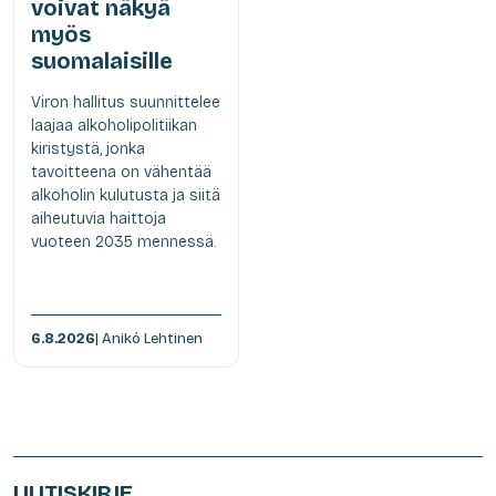
voivat näkyä
myös
suomalaisille
Viron hallitus suunnittelee
laajaa alkoholipolitiikan
kiristystä, jonka
tavoitteena on vähentää
alkoholin kulutusta ja siitä
aiheutuvia haittoja
vuoteen 2035 mennessä.
6.8.2026
| Anikó Lehtinen
UUTISKIRJE