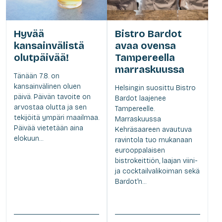
Hyvää
Bistro Bardot
kansainvälistä
avaa ovensa
olutpäivää!
Tampereella
marraskuussa
Tänään 7.8. on
kansainvälinen oluen
Helsingin suosittu Bistro
päivä. Päivän tavoite on
Bardot laajenee
arvostaa olutta ja sen
Tampereelle.
tekijöitä ympäri maailmaa.
Marraskuussa
Päivää vietetään aina
Kehräsaareen avautuva
elokuun...
ravintola tuo mukanaan
eurooppalaisen
bistrokeittiön, laajan viini-
ja cocktailvalikoiman sekä
Bardot'n...