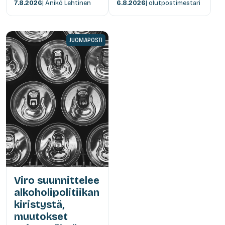
7.8.2026
| Anikó Lehtinen
6.8.2026
| olutpostimestari
JUOMAPOSTI
Viro suunnittelee
alkoholipolitiikan
kiristystä,
muutokset