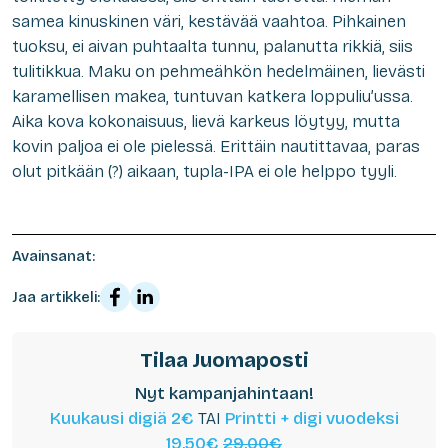
samea kinuskinen väri, kestävää vaahtoa. Pihkainen
tuoksu, ei aivan puhtaalta tunnu, palanutta rikkiä, siis
tulitikkua. Maku on pehmeähkön hedelmäinen, lievästi
karamellisen makea, tuntuvan katkera loppuliu’ussa.
Aika kova kokonaisuus, lievä karkeus löytyy, mutta
kovin paljoa ei ole pielessä. Erittäin nautittavaa, paras
olut pitkään (?) aikaan, tupla-IPA ei ole helppo tyyli.
Avainsanat:
Jaa artikkeli:
Tilaa Juomaposti
Nyt kampanjahintaan!
Kuukausi digiä 2€
TAI
Printti + digi vuodeksi
19,50€
29,00€