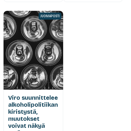
JUOMAPOSTI
Viro suunnittelee
alkoholipolitiikan
kiristystä,
muutokset
voivat näkyä