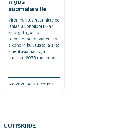
myös
suomalaisille
Viron hallitus suunnittelee
laajaa alkoholipolitiikan
kiristystä, jonka
tavoitteena on vähentää
alkoholin kulutusta ja siitä
aiheutuvia haittoja
vuoteen 2035 mennessä.
6.8.2026
| Anikó Lehtinen
UUTISKIRJE