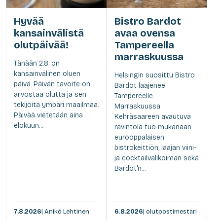
Hyvää
Bistro Bardot
kansainvälistä
avaa ovensa
olutpäivää!
Tampereella
marraskuussa
Tänään 2.8. on
kansainvälinen oluen
Helsingin suosittu Bistro
päivä. Päivän tavoite on
Bardot laajenee
arvostaa olutta ja sen
Tampereelle.
tekijöitä ympäri maailmaa.
Marraskuussa
Päivää vietetään aina
Kehräsaareen avautuva
elokuun...
ravintola tuo mukanaan
eurooppalaisen
bistrokeittiön, laajan viini-
ja cocktailvalikoiman sekä
Bardot'n...
7.8.2026
| Anikó Lehtinen
6.8.2026
| olutpostimestari