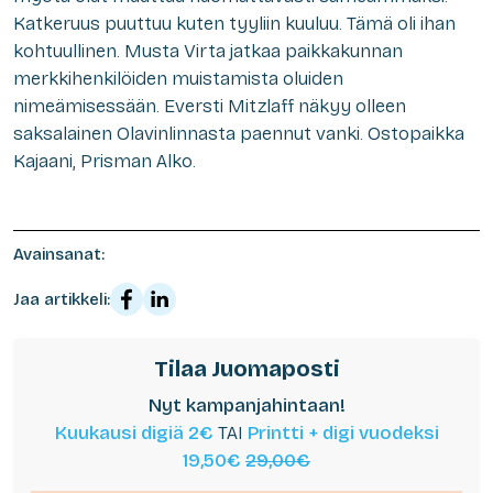
Katkeruus puuttuu kuten tyyliin kuuluu. Tämä oli ihan
kohtuullinen. Musta Virta jatkaa paikkakunnan
merkkihenkilöiden muistamista oluiden
nimeämisessään. Eversti Mitzlaff näkyy olleen
saksalainen Olavinlinnasta paennut vanki. Ostopaikka
Kajaani, Prisman Alko.
Avainsanat:
Jaa artikkeli:
Tilaa Juomaposti
Nyt kampanjahintaan!
Kuukausi digiä 2€
TAI
Printti + digi vuodeksi
19,50€
29,00€