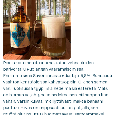
Pienimuotoinen itäsuomalaisten vehnäoluiden
parivertailu Puolangan vaaramaisemissa.
Ensimmäisenä Savonlinnasta edustaja, 5,6%. Runsaasti
vaahtoa kenttäoloissa kahvatuoppiin. Olkinen samea
väri. Tuoksussa tyypillisiä hedelmäisiä estereitä. Maku
on hieman väljähtyneen hedelmäinen, hiilihappoa liian
vähän. Varsin kuivaa, miellyttävästi makea banaani
puuttuu. Hiivaa on reippaasti pullon pohjalla, sen
myötä olut muuttuu huomattavasti sameammaksi.