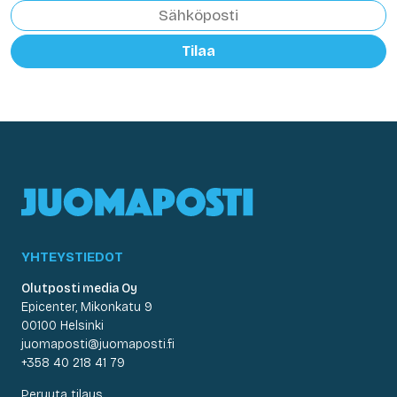
Tilaa
YHTEYSTIEDOT
Olutposti media Oy
Epicenter, Mikonkatu 9
00100 Helsinki
juomaposti@juomaposti.fi
+358 40 218 41 79
Peruuta tilaus