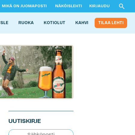
MIKÄ ON JUOMAPOSTI
NÄKÖISLEHTI
KIRJAUDU
ISLE
RUOKA
KOTIOLUT
KAHVI
TILAA LEHTI
UUTISKIRJE