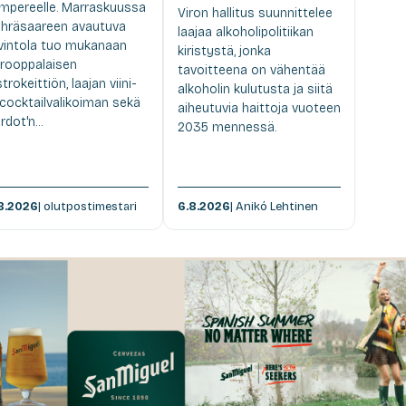
mpereelle. Marraskuussa
Viron hallitus suunnittelee
hräsaareen avautuva
laajaa alkoholipolitiikan
vintola tuo mukanaan
kiristystä, jonka
rooppalaisen
tavoitteena on vähentää
strokeittiön, laajan viini-
alkoholin kulutusta ja siitä
 cocktailvalikoiman sekä
aiheutuvia haittoja vuoteen
rdot'n...
2035 mennessä.
8.2026
| olutpostimestari
6.8.2026
| Anikó Lehtinen