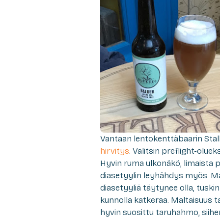
Vantaan lentokenttäbaarin Sta
hirvitys
. Valitsin preflight-olue
Hyvin ruma ulkonäkö, limaista 
diasetyylin leyhähdys myös. Mau
diasetyyliä täytynee olla, tuskin
kunnolla katkeraa. Maltaisuus t
hyvin suosittu taruhahmo, siihe