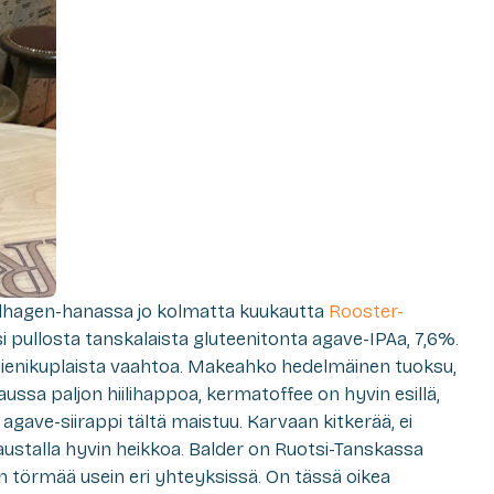
llhagen-hanassa jo kolmatta kuukautta
Rooster-
ksi pullosta tanskalaista gluteenitonta agave-IPAa, 7,6%.
pienikuplaista vaahtoa. Makeahko hedelmäinen tuoksu,
ssa paljon hiilihappoa, kermatoffee on hyvin esillä,
 agave-siirappi tältä maistuu. Karvaan kitkerää, ei
austalla hyvin heikkoa. Balder on Ruotsi-Tanskassa
n törmää usein eri yhteyksissä. On tässä oikea