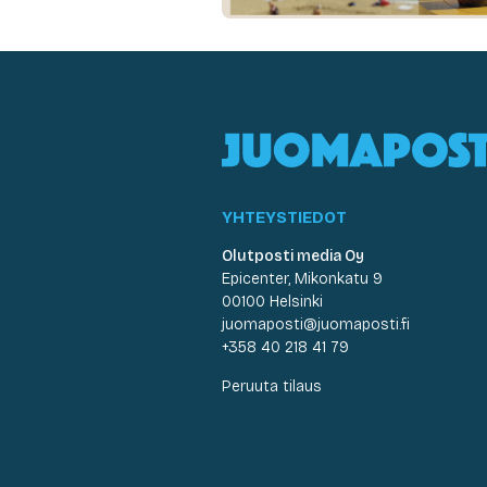
YHTEYSTIEDOT
Olutposti media Oy
Epicenter, Mikonkatu 9
00100 Helsinki
juomaposti@juomaposti.fi
+358 40 218 41 79
Peruuta tilaus