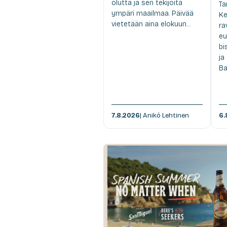
olutta ja sen tekijöitä
Ta
ympäri maailmaa. Päivää
Ke
vietetään aina elokuun...
ra
eu
bi
ja
Ba
7.8.2026
| Anikó Lehtinen
6.