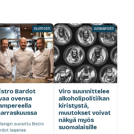
OLUTPOSTI
JUOMAPOSTI
istro Bardot
Viro suunnittelee
vaa ovensa
alkoholipolitiikan
ampereella
kiristystä,
arraskuussa
muutokset voivat
näkyä myös
lsingin suosittu Bistro
suomalaisille
rdot laajenee