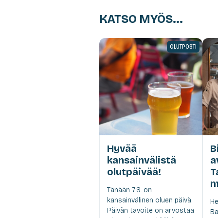
KATSO MYÖS...
OLUTPOSTI
Hyvää
B
kansainvälistä
a
olutpäivää!
T
m
Tänään 7.8. on
kansainvälinen oluen päivä.
He
Päivän tavoite on arvostaa
Ba