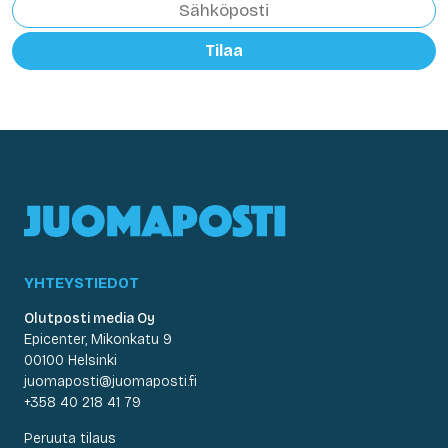
Tilaa
YHTEYSTIEDOT
Olutposti media Oy
Epicenter, Mikonkatu 9
00100 Helsinki
juomaposti@juomaposti.fi
+358 40 218 41 79
Peruuta tilaus