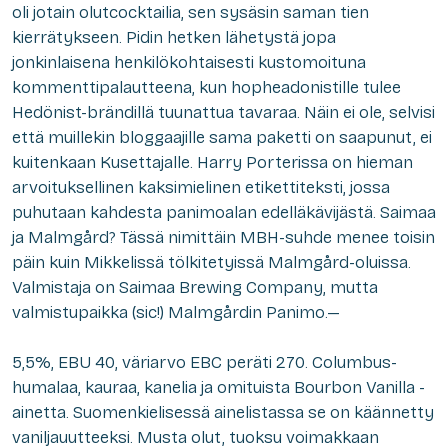
oli jotain olutcocktailia, sen sysäsin saman tien
kierrätykseen. Pidin hetken lähetystä jopa
jonkinlaisena henkilökohtaisesti kustomoituna
kommenttipalautteena, kun hopheadonistille tulee
Hedönist-brändillä tuunattua tavaraa. Näin ei ole, selvisi
että muillekin bloggaajille sama paketti on saapunut, ei
kuitenkaan Kusettajalle. Harry Porterissa on hieman
arvoituksellinen kaksimielinen etikettiteksti, jossa
puhutaan kahdesta panimoalan edelläkävijästä. Saimaa
ja Malmgård? Tässä nimittäin MBH-suhde menee toisin
päin kuin Mikkelissä tölkitetyissä Malmgård-oluissa.
Valmistaja on Saimaa Brewing Company, mutta
valmistupaikka (sic!) Malmgårdin Panimo.—
5,5%, EBU 40, väriarvo EBC peräti 270. Columbus-
humalaa, kauraa, kanelia ja omituista Bourbon Vanilla -
ainetta. Suomenkielisessä ainelistassa se on käännetty
vaniljauutteeksi. Musta olut, tuoksu voimakkaan