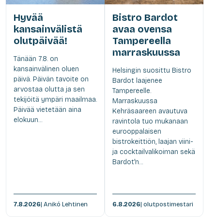
Hyvää
Bistro Bardot
kansainvälistä
avaa ovensa
olutpäivää!
Tampereella
marraskuussa
Tänään 7.8. on
kansainvälinen oluen
Helsingin suosittu Bistro
päivä. Päivän tavoite on
Bardot laajenee
arvostaa olutta ja sen
Tampereelle.
tekijöitä ympäri maailmaa.
Marraskuussa
Päivää vietetään aina
Kehräsaareen avautuva
elokuun...
ravintola tuo mukanaan
eurooppalaisen
bistrokeittiön, laajan viini-
ja cocktailvalikoiman sekä
Bardot'n...
7.8.2026
| Anikó Lehtinen
6.8.2026
| olutpostimestari