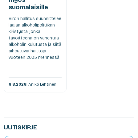
suomalaisille
Viron hallitus suunnittelee
laajaa alkoholipolitiikan
kiristystä, jonka
tavoitteena on vähentää
alkoholin kulutusta ja siitä
aiheutuvia haittoja
vuoteen 2035 mennessä.
6.8.2026
| Anikó Lehtinen
UUTISKIRJE