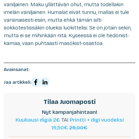
vaniljainen. Maku yllättävän ohut, mutta todellakin
imelän vaniljainen. Humalat eivät tunnu, mallas ei tule
varsinaisesti esiin, mutta ehkä tämän silti
sokkotestissäkin olueksi luokittelisi. Se on jotain sekin,
mutta ei se mihinkään riitä. Kyseessä ei ole hedönist-
kamaa, vaan puhtaasti masökist-osastoa.
Avainsanat:
Jaa artikkeli:
Tilaa Juomaposti
Nyt kampanjahintaan!
Kuukausi digiä 2€
TAI
Printti + digi vuodeksi
19,50€
29,00€