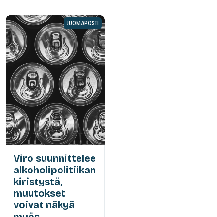
JUOMAPOSTI
Viro suunnittelee
alkoholipolitiikan
kiristystä,
muutokset
voivat näkyä
myös