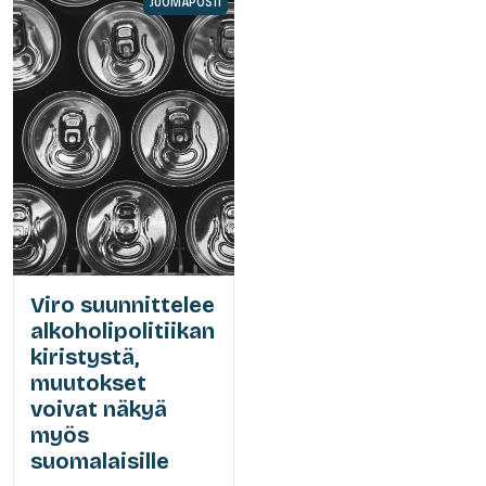
JUOMAPOSTI
Viro suunnittelee
alkoholipolitiikan
kiristystä,
muutokset
voivat näkyä
myös
suomalaisille