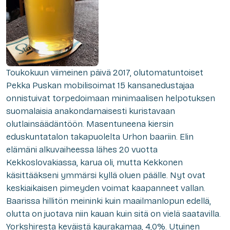
Toukokuun viimeinen päivä 2017, olutomatuntoiset
Pekka Puskan mobilisoimat 15 kansanedustajaa
onnistuivat torpedoimaan minimaalisen helpotuksen
suomalaisia anakondamaisesti kuristavaan
olutlainsäädäntöön. Masentuneena kiersin
eduskuntatalon takapuolelta Urhon baariin. Elin
elämäni alkuvaiheessa lähes 20 vuotta
Kekkoslovakiassa, karua oli, mutta Kekkonen
käsittääkseni ymmärsi kyllä oluen päälle. Nyt ovat
keskiaikaisen pimeyden voimat kaapanneet vallan.
Baarissa hillitön meininki kuin maailmanlopun edellä,
olutta on juotava niin kauan kuin sitä on vielä saatavilla.
Yorkshiresta keväistä kaurakamaa, 4,0%. Utuinen