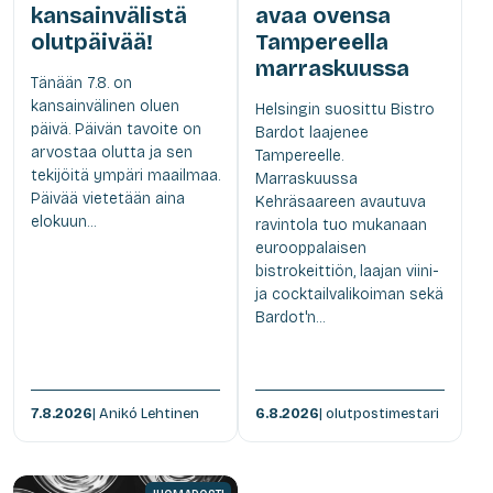
kansainvälistä
avaa ovensa
olutpäivää!
Tampereella
marraskuussa
Tänään 7.8. on
kansainvälinen oluen
Helsingin suosittu Bistro
päivä. Päivän tavoite on
Bardot laajenee
arvostaa olutta ja sen
Tampereelle.
tekijöitä ympäri maailmaa.
Marraskuussa
Päivää vietetään aina
Kehräsaareen avautuva
elokuun...
ravintola tuo mukanaan
eurooppalaisen
bistrokeittiön, laajan viini-
ja cocktailvalikoiman sekä
Bardot'n...
7.8.2026
| Anikó Lehtinen
6.8.2026
| olutpostimestari