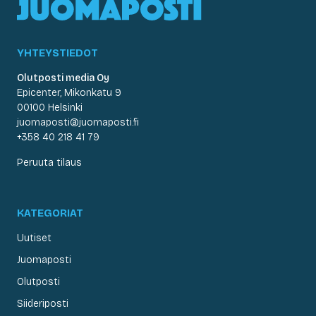
YHTEYSTIEDOT
Olutposti media Oy
Epicenter, Mikonkatu 9
00100 Helsinki
juomaposti@juomaposti.fi
+358 40 218 41 79
Peruuta tilaus
KATEGORIAT
Uutiset
Juomaposti
Olutposti
Siideriposti