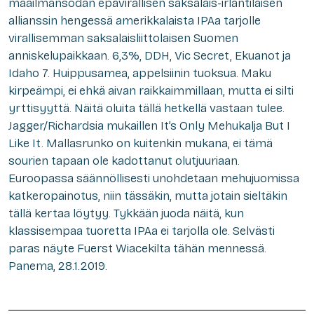
maailmansodan epävirallisen saksalais-irlantilaisen
allianssin hengessä amerikkalaista IPAa tarjolle
virallisemman saksalaisliittolaisen Suomen
anniskelupaikkaan. 6,3%, DDH, Vic Secret, Ekuanot ja
Idaho 7. Huippusamea, appelsiinin tuoksua. Maku
kirpeämpi, ei ehkä aivan raikkaimmillaan, mutta ei silti
yrttisyyttä. Näitä oluita tällä hetkellä vastaan tulee.
Jagger/Richardsia mukaillen It’s Only Mehukalja But I
Like It. Mallasrunko on kuitenkin mukana, ei tämä
sourien tapaan ole kadottanut olutjuuriaan.
Euroopassa säännöllisesti unohdetaan mehujuomissa
katkeropainotus, niin tässäkin, mutta jotain sieltäkin
tällä kertaa löytyy. Tykkään juoda näitä, kun
klassisempaa tuoretta IPAa ei tarjolla ole. Selvästi
paras näyte Fuerst Wiacekilta tähän mennessä.
Panema, 28.1.2019.