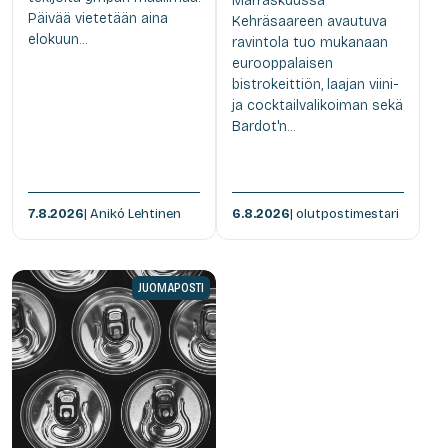
Marraskuussa
Päivää vietetään aina
Kehräsaareen avautuva
elokuun...
ravintola tuo mukanaan
eurooppalaisen
bistrokeittiön, laajan viini-
ja cocktailvalikoiman sekä
Bardot'n...
7.8.2026
| Anikó Lehtinen
6.8.2026
| olutpostimestari
JUOMAPOSTI