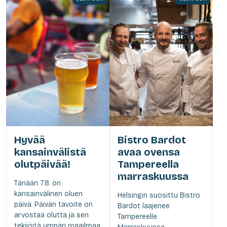
Hyvää
Bistro Bardot
kansainvälistä
avaa ovensa
olutpäivää!
Tampereella
marraskuussa
Tänään 7.8. on
kansainvälinen oluen
Helsingin suosittu Bistro
päivä. Päivän tavoite on
Bardot laajenee
arvostaa olutta ja sen
Tampereelle.
tekijöitä ympäri maailmaa.