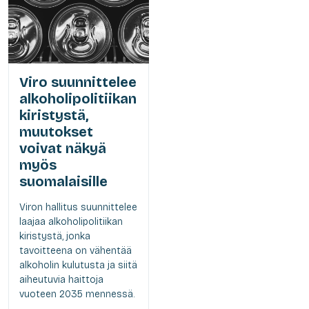
Viro suunnittelee
alkoholipolitiikan
kiristystä,
muutokset
voivat näkyä
myös
suomalaisille
Viron hallitus suunnittelee
laajaa alkoholipolitiikan
kiristystä, jonka
tavoitteena on vähentää
alkoholin kulutusta ja siitä
aiheutuvia haittoja
vuoteen 2035 mennessä.