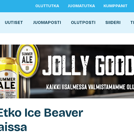
OLUTTUTKA
JUOMATUTKA
KUMPPANIT
UUTISET
JUOMAPOSTI
OLUTPOSTI
SIIDERI
T
Etko Ice Beaver
aissa