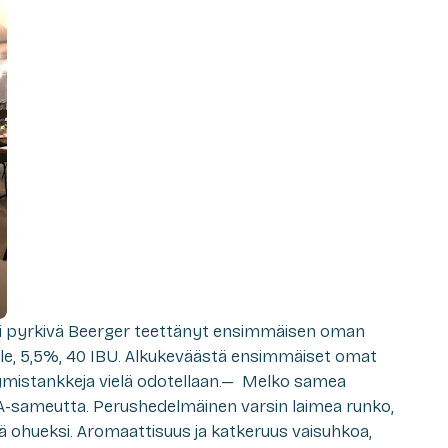
i pyrkivä Beerger teettänyt ensimmäisen oman
le, 5,5%, 40 IBU. Alkukeväästä ensimmäiset omat
äymistankkeja vielä odotellaan.— Melko samea
A-sameutta. Perushedelmäinen varsin laimea runko,
 jää ohueksi. Aromaattisuus ja katkeruus vaisuhkoa,