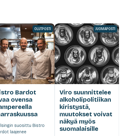
OLUTPOSTI
JUOMAPOSTI
istro Bardot
Viro suunnittelee
vaa ovensa
alkoholipolitiikan
ampereella
kiristystä,
arraskuussa
muutokset voivat
näkyä myös
lsingin suosittu Bistro
suomalaisille
rdot laajenee