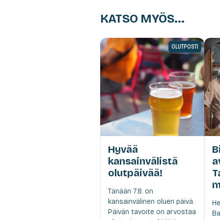
KATSO MYÖS...
OLUTPOSTI
Hyvää
B
kansainvälistä
a
olutpäivää!
T
m
Tänään 7.8. on
kansainvälinen oluen päivä.
He
Päivän tavoite on arvostaa
Ba