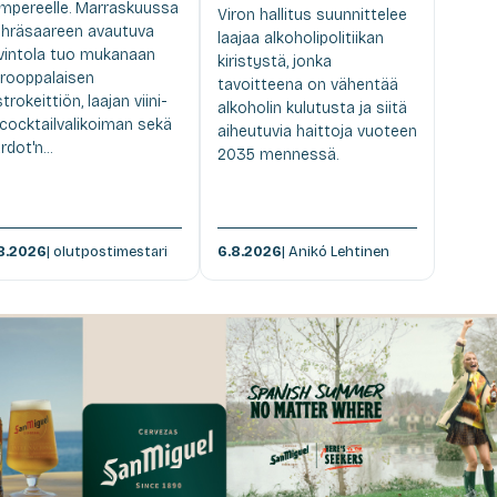
mpereelle. Marraskuussa
Viron hallitus suunnittelee
hräsaareen avautuva
laajaa alkoholipolitiikan
vintola tuo mukanaan
kiristystä, jonka
rooppalaisen
tavoitteena on vähentää
strokeittiön, laajan viini-
alkoholin kulutusta ja siitä
 cocktailvalikoiman sekä
aiheutuvia haittoja vuoteen
rdot'n...
2035 mennessä.
8.2026
| olutpostimestari
6.8.2026
| Anikó Lehtinen