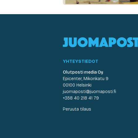
YHTEYSTIEDOT
Olutposti media Oy
Epicenter, Mikonkatu 9
00100 Helsinki
juomaposti@juomaposti.fi
+358 40 218 41 79
Peruuta tilaus