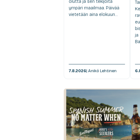
olutta ja sen tekijöitä
Ta
ympäri maailmaa. Päivää
Ke
vietetään aina elokuun...
ra
eu
bi
ja
Ba
7.8.2026
| Anikó Lehtinen
6.