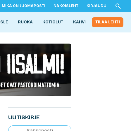
MIKÄ ON JUOMAPOSTI
NÄKÖISLEHTI
KIRJAUDU
ISLE
RUOKA
KOTIOLUT
KAHVI
TILAA LEHTI
UUTISKIRJE