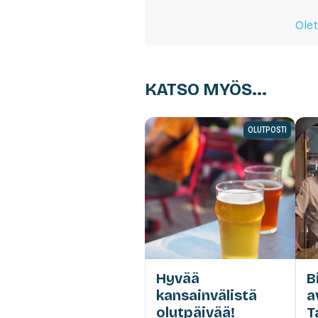
Olet
KATSO MYÖS...
OLUTPOSTI
Hyvää
B
kansainvälistä
a
olutpäivää!
T