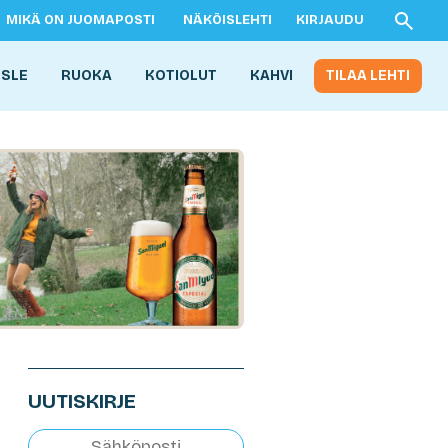
MIKÄ ON JUOMAPOSTI
NÄKÖISLEHTI
KIRJAUDU
ISLE
RUOKA
KOTIOLUT
KAHVI
TILAA LEHTI
UUTISKIRJE