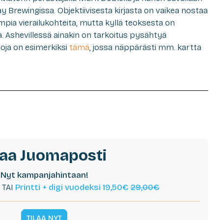
Brewingissa. Objektiivisesta kirjasta on vaikea nostaa
simpia vierailukohteita, mutta kyllä teoksesta on
. Ashevillessä ainakin on tarkoitus pysähtyä
toja on esimerkiksi
tämä
, jossa näppärästi mm. kartta
laa Juomaposti
Nyt kampanjahintaan!
TAI
Printti + digi vuodeksi 19,50€
29,00€
TILAA NYT