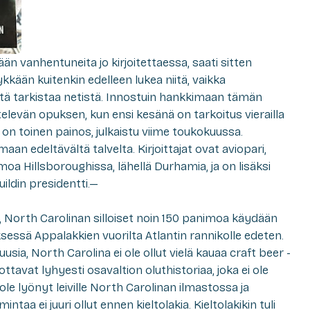
n vanhentuneita jo kirjoitettaessa, saati sitten
ykkään kuitenkin edelleen lukea niitä, vaikka
ytä tarkistaa netistä. Innostuin hankkimaan tämän
elevän opuksen, kun ensi kesänä on tarkoitus vierailla
 on toinen painos, julkaistu viime toukokuussa.
aan edeltävältä talvelta. Kirjoittajat ovat aviopari,
 Hillsboroughissa, lähellä Durhamia, ja on lisäksi
ildin presidentti.—
, North Carolinan silloiset noin 150 panimoa käydään
ksessä Appalakkien vuorilta Atlantin rannikolle edeten.
sia, North Carolina ei ole ollut vielä kauaa craft beer -
ottavat lyhyesti osavaltion oluthistoriaa, joka ei ole
 ole lyönyt leiville North Carolinan ilmastossa ja
ntaa ei juuri ollut ennen kieltolakia. Kieltolakikin tuli