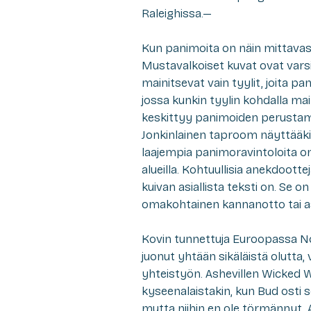
Raleighissa.—
Kun panimoita on näin mittavasti
Mustavalkoiset kuvat ovat varsin 
mainitsevat vain tyylit, joita pan
jossa kunkin tyylin kohdalla ma
keskittyy panimoiden perustami
Jonkinlainen taproom näyttääkin
laajempia panimoravintoloita on
alueilla. Kohtuullisia anekdoott
kuivan asiallista teksti on. Se
omakohtainen kannanotto tai ase
Kovin tunnettuja Euroopassa Nor
juonut yhtään sikäläistä olutt
yhteistyön. Ashevillen Wicked 
kyseenalaistakin, kun Bud osti se
mutta niihin en ole törmännyt. 