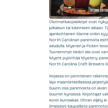
Olutmatkaopaskirjat ovat nykyää
julkaisun tai lukemisen aikaan. T
ajankohtainen tilanne onkin sy
North Carolinan panimoita esitt
seudulla. Myersin ja Ficken teos
Tuoreimmat tiedot siis ovat varm
Myers pyörittää Mystery-panimoa
North Carolina Craft Brewers Gu
Kirjassa on perinteinen rakenne
läpi maantieteellisessä järjesty
Suurin osa panimoista on aivan uu
buumin kynsissä. Kirjoittajat val
kovin kunniakas. Ohran viljely ei
ilmeisesti kaupallista panimotoimi