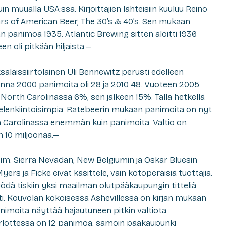
n muualla USA:ssa. Kirjoittajien lähteisiin kuuluu Reino
ears of American Beer, The 30’s & 40’s. Sen mukaan
n panimoa 1935. Atlantic Brewing sitten aloitti 1936
en oli pitkään hiljaista.—
alaissiirtolainen Uli Bennewitz perusti edelleen
nna 2000 panimoita oli 28 ja 2010 48. Vuoteen 2005
 North Carolinassa 6%, sen jälkeen 15%. Tällä hetkellä
elenkiintoisimpia. Ratebeerin mukaan panimoita on nyt
orth Carolinassa enemmän kuin panimoita. Valtio on
n 10 miljoonaa.—
sim. Sierra Nevadan, New Belgiumin ja Oskar Bluesin
yers ja Ficke eivät käsittele, vain kotoperäisiä tuottajia.
ödä tiskiin yksi maailman olutpääkaupungin titteliä
ti. Kouvolan kokoisessa Ashevillessä on kirjan mukaan
nimoita näyttää hajautuneen pitkin valtiota.
lottessa on 12 panimoa, samoin pääkaupunki