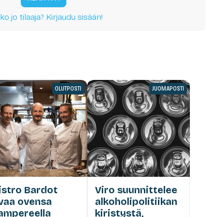
ko jo tilaaja? Kirjaudu sisään!
OLUTPOSTI
JUOMAPOSTI
istro Bardot
Viro suunnittelee
vaa ovensa
alkoholipolitiikan
ampereella
kiristystä,