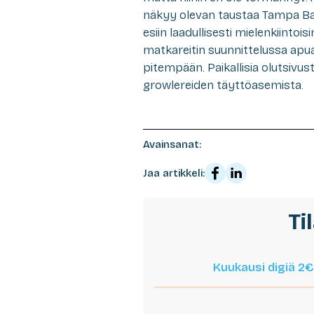
näkyy olevan taustaa Tampa Bay 
esiin laadullisesti mielenkiintoi
matkareitin suunnittelussa apua
pitempään. Paikallisia olutsivus
growlereiden täyttöasemista.
Avainsanat:
Jaa artikkeli:
Ti
Kuukausi digiä 2€