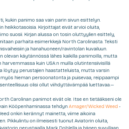
, kukin panimo saa vain parin sivun esittelyn.
heikkotasoisia. Kirjoittajat eivät arvioi oluita,
imo suosii. Kirjan alussa on tosin oluttyylien esittely,
initaan parhaita esimerkkejä North Carolinasta. Teksti
svaiheisiin ja hanahuoneen/ravintolan kuvailuun.
 olevan käytännössä lähes kaikilla panimoilla, mutta
 harvemmassa kuin USA:n muilla olutintensiivisillä
eja löytyy perustajien haastatteluista, mutta varsin
 on myös hieman persoonatonta ja puisevaa, reippaampi
nteellisuus olisi ollut viihdyttävämpää luettavaa.—
th Carolinan panimot eivät ole. Itse en tietääkseni ole
a, vain Kööpenhaminassa tehdyn
Amager/Wicked Weed
-
Weed onkin kerännyt mainetta, viime aikoina
n. Pikkulintu on ilmeisesti tuonut Aviatorin oluita,
Aviatorin perustajalla Mark Doblella ja hänen suvullaan