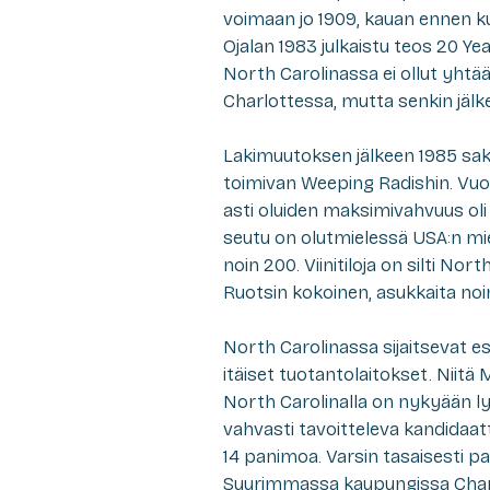
voimaan jo 1909, kauan ennen kui
Ojalan 1983 julkaistu teos 20 Y
North Carolinassa ei ollut yhtää
Charlottessa, mutta senkin jälke
Lakimuutoksen jälkeen 1985 saks
toimivan Weeping Radishin. Vuo
asti oluiden maksimivahvuus oli
seutu on olutmielessä USA:n mi
noin 200. Viinitiloja on silti N
Ruotsin kokoinen, asukkaita noi
North Carolinassa sijaitsevat e
itäiset tuotantolaitokset. Niitä M
North Carolinalla on nykyään ly
vahvasti tavoitteleva kandidaat
14 panimoa. Varsin tasaisesti pa
Suurimmassa kaupungissa Char