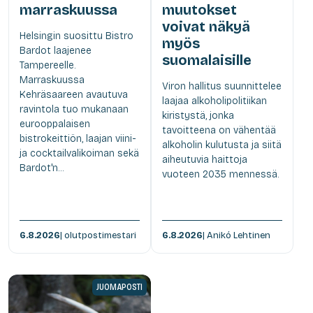
marraskuussa
muutokset
voivat näkyä
Helsingin suosittu Bistro
myös
Bardot laajenee
suomalaisille
Tampereelle.
Marraskuussa
Viron hallitus suunnittelee
Kehräsaareen avautuva
laajaa alkoholipolitiikan
ravintola tuo mukanaan
kiristystä, jonka
eurooppalaisen
tavoitteena on vähentää
bistrokeittiön, laajan viini-
alkoholin kulutusta ja siitä
ja cocktailvalikoiman sekä
aiheutuvia haittoja
Bardot'n...
vuoteen 2035 mennessä.
6.8.2026
| olutpostimestari
6.8.2026
| Anikó Lehtinen
JUOMAPOSTI