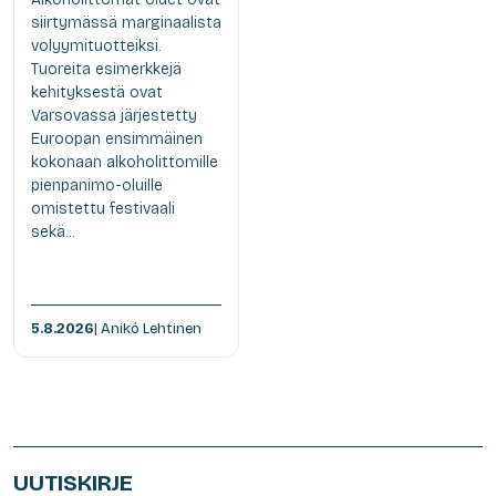
siirtymässä marginaalista
volyymituotteiksi.
Tuoreita esimerkkejä
kehityksestä ovat
Varsovassa järjestetty
Euroopan ensimmäinen
kokonaan alkoholittomille
pienpanimo-oluille
omistettu festivaali
sekä...
5.8.2026
| Anikó Lehtinen
UUTISKIRJE