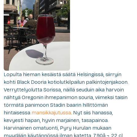
Lopulta hieman kesäistä säätä Helsingissä, siirryin
kohti Black Dooria kotiolutkilpailun palkintojenjakoon.
Verryttelyolutta Sorissa, näillä seuduin aika harvoin
nähtyä Oregonin ihmepanimon souria, viimeksi taisin
törmätä panimoon Stadin baarin hillittömän
hintaisessa
mansikkajutussa
. Nyt siis hanassa,
kevyesti hapan, hyvin marjainen, tasapainoa.
Harvinainen omatuonti, Pyry Hurulan mukaan
myydään käytännössä ilman katetta. 7,90â‚¬, 22 cl,