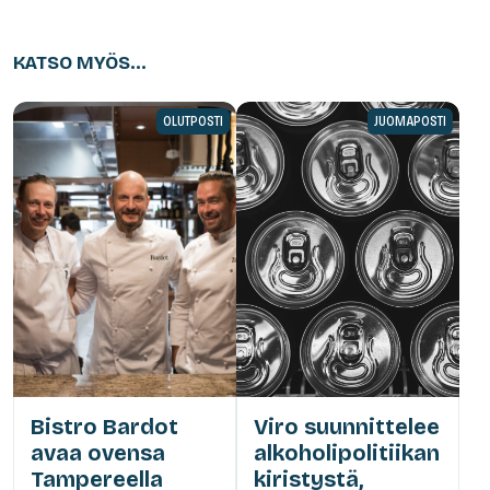
KATSO MYÖS...
OLUTPOSTI
JUOMAPOSTI
Bistro Bardot
Viro suunnittelee
avaa ovensa
alkoholipolitiikan
Tampereella
kiristystä,