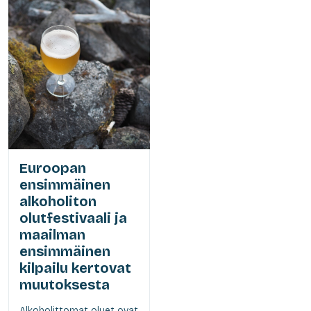
Euroopan
ensimmäinen
alkoholiton
olutfestivaali ja
maailman
ensimmäinen
kilpailu kertovat
muutoksesta
Alkoholittomat oluet ovat