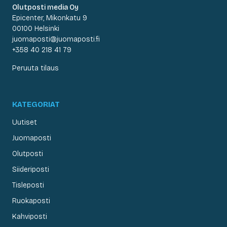
Olutposti media Oy
Epicenter, Mikonkatu 9
00100 Helsinki
juomaposti@juomaposti.fi
+358 40 218 41 79
Peruuta tilaus
KATEGORIAT
Uutiset
Juomaposti
Olutposti
Siideriposti
Tisleposti
Ruokaposti
Kahviposti