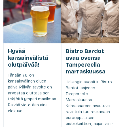
Hyvää
Bistro Bardot
kansainvälistä
avaa ovensa
olutpäivää!
Tampereella
marraskuussa
Tänään 7.8. on
kansainvälinen oluen
Helsingin suosittu Bistro
päivä. Päivän tavoite on
Bardot laajenee
arvostaa olutta ja sen
Tampereelle.
tekijöitä ympäri maailmaa.
Marraskuussa
Päivää vietetään aina
Kehräsaareen avautuva
elokuun...
ravintola tuo mukanaan
eurooppalaisen
bistrokeittiön, laajan viini-