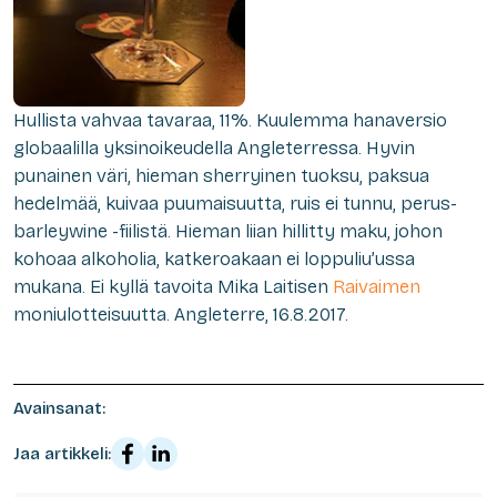
Hullista vahvaa tavaraa, 11%. Kuulemma hanaversio
globaalilla yksinoikeudella Angleterressa. Hyvin
punainen väri, hieman sherryinen tuoksu, paksua
hedelmää, kuivaa puumaisuutta, ruis ei tunnu, perus-
barleywine -fiilistä. Hieman liian hillitty maku, johon
kohoaa alkoholia, katkeroakaan ei loppuliu’ussa
mukana. Ei kyllä tavoita Mika Laitisen
Raivaimen
moniulotteisuutta. Angleterre, 16.8.2017.
Avainsanat:
Jaa artikkeli: