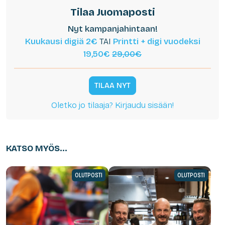
Tilaa Juomaposti
Nyt kampanjahintaan!
Kuukausi digiä 2€
TAI
Printti + digi vuodeksi
19,50€
29,00€
TILAA NYT
Oletko jo tilaaja? Kirjaudu sisään!
KATSO MYÖS...
OLUTPOSTI
OLUTPOSTI