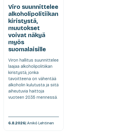
Viro suunnittelee
alkoholipolitiikan
kiristystä,
muutokset
voivat näkyä
myös
suomalaisille
Viron hallitus suunnittelee
laajaa alkoholipolitiikan
kiristystä, jonka
tavoitteena on vähentää
alkoholin kulutusta ja siitä
aiheutuvia haittoja
vuoteen 2035 mennessä.
6.8.2026
| Anikó Lehtinen