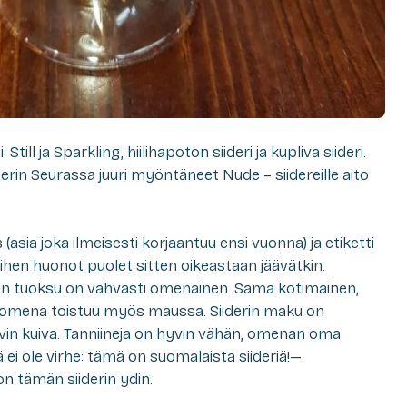
Still ja Sparkling, hiilihapoton siideri ja kupliva siideri.
in Seurassa juuri myöntäneet Nude – siidereille aito
s (asia joka ilmeisesti korjaantuu ensi vuonna) ja etiketti
ihen huonot puolet sitten oikeastaan jäävätkin.
erin tuoksu on vahvasti omenainen. Sama kotimainen,
 omena toistuu myös maussa. Siiderin maku on
hyvin kuiva. Tanniineja on hyvin vähän, omenan oma
 ei ole virhe: tämä on suomalaista siideriä!—
 tämän siiderin ydin.