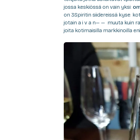
jossa keskiössä on vain yksi:
om
on 3Spiritin siidereissä kyse: k
jotain a i v a n— — muuta kuin ra
joita kotimaisilla markkinoilla