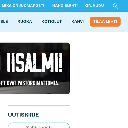
MIKÄ ON JUOMAPOSTI
NÄKÖISLEHTI
KIRJAUDU
ISLE
RUOKA
KOTIOLUT
KAHVI
TILAA LEHTI
UUTISKIRJE