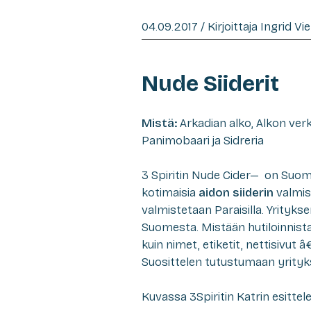
04.09.2017 / Kirjoittaja Ingrid Vi
Nude Siiderit
Mistä:
Arkadian alko, Alkon ve
Panimobaari ja Sidreria
3 Spiritin Nude Cider— on Suome
kotimaisia
aidon siiderin
valmis
valmistetaan Paraisilla. Yritykse
Suomesta. Mistään hutiloinnista
kuin nimet, etiketit, nettisivut â
Suosittelen tutustumaan yrityk
Kuvassa 3Spiritin Katrin esittele