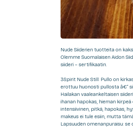
Nude Siiderien tuotteita on kaksi: 
Olemme Suomalaisen Aidon Siider
siideri – sertifikaatin.
3Spirit Nude Still: Pullo on kirka
erottuu huonosti pullosta â€“ si
Hailakan vaaleankeltaisen siid
ihanan hapokas, hieman kirpeä
intensiivinen, pitkä, hapokas, 
makeus ei tule esiin, mutta tämä
Lapsuuden omenanpuraisu: se on