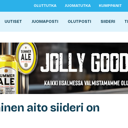
OLUTTUTKA
JUOMATUTKA
KUMPPANIT
UUTISET
JUOMAPOSTI
OLUTPOSTI
SIIDERI
T
nen aito siideri on