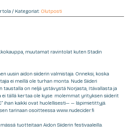
ertola / Kategoriat:
Olutposti
rkkokauppa, muutamat ravintolat kuten Stadin
n uusin aidon siiderin valmistaja. Onneksi, koska
tajia ei meillä ole turhan monta. Nude Siideri
n taustalla on neljä ystävystä Norjasta, Itävallasta ja
 ei tällä kertaa ole kyse: molemmat yrityksen siiderit
€“ ihan kaikki ovat huolellisesti— — läpimietittyjä.
sen tarinaan osoitteessa www.nudecider.fi
mässä tuotteitaan Aidon Siiderin festivaaleilla.