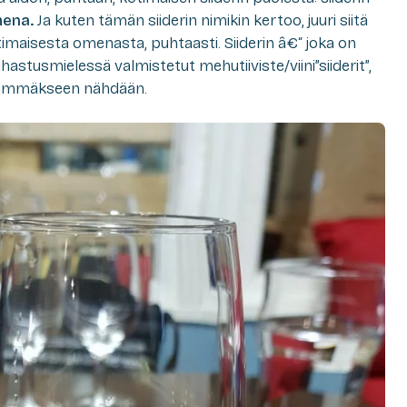
ena.
Ja kuten tämän siiderin nimikin kertoo, juuri siitä
otimaisesta omenasta, puhtaasti. Siiderin â€“ joka on
hastusmielessä valmistetut mehutiiviste/viini”siiderit”,
 enimmäkseen nähdään.