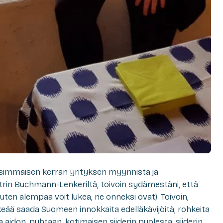
ensimmäisen kerran yrityksen myynnistä ja
trin Buchmann-Lenkeriltä, toivoin sydämestäni, että
kuten alempaa voit lukea, ne onneksi ovat). Toivoin,
keää saada Suomeen innokkaita edelläkävijöitä, rohkeita
aa aidon, puhtaan, kotimaisen siiderin puolesta: siiderin