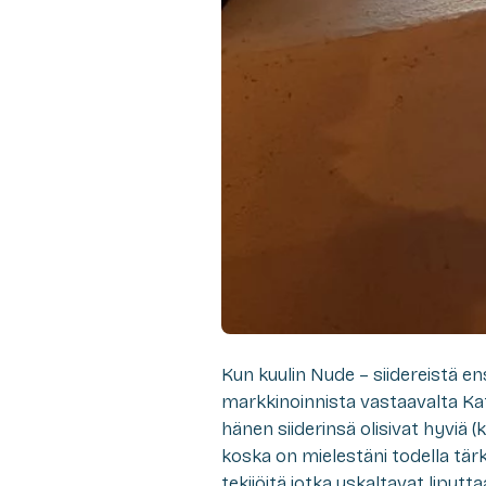
Kun kuulin Nude – siidereistä 
markkinoinnista vastaavalta Ka
hänen siiderinsä olisivat hyviä (
koska on mielestäni todella tär
tekijöitä jotka uskaltavat liputt