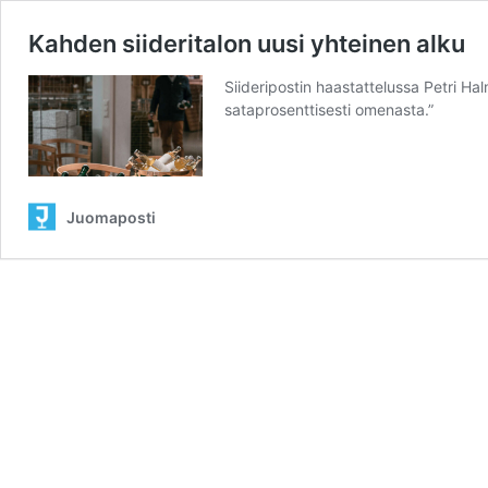
Kahden siideritalon uusi yhteinen alku
Siideripostin haastattelussa Petri H
sataprosenttisesti omenasta.”
Juomaposti