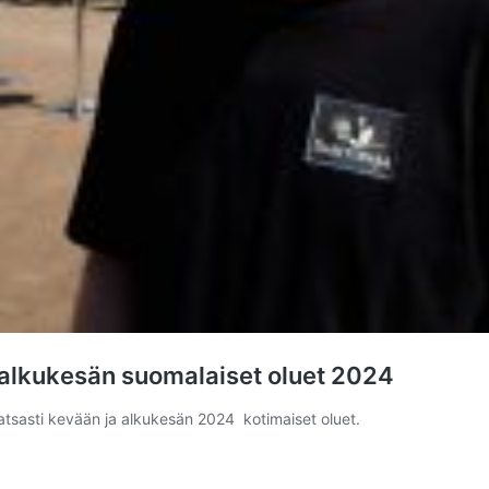
a alkukesän suomalaiset oluet 2024
atsasti kevään ja alkukesän 2024 kotimaiset oluet.