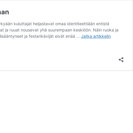
aan
nykyään kuluttajat heijastavat omaa identiteettiään entistä
omat ja ruuat nousevat yhä suurempaan keskiöön. Näin ruoka ja
Flow-
isääntyneet ja festarikävijät eivät enää …
Jatka artikkelin
musiikkifest
kippistetää
laajemmalla
juomavaliko
kuin
koskaan