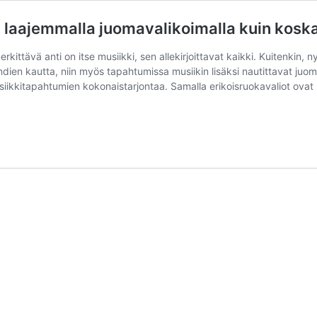
än laajemmalla juomavalikoimalla kuin kosk
rkittävä anti on itse musiikki, sen allekirjoittavat kaikki. Kuitenkin, 
ndien kautta, niin myös tapahtumissa musiikin lisäksi nautittavat ju
iikkitapahtumien kokonaistarjontaa. Samalla erikoisruokavaliot ovat l