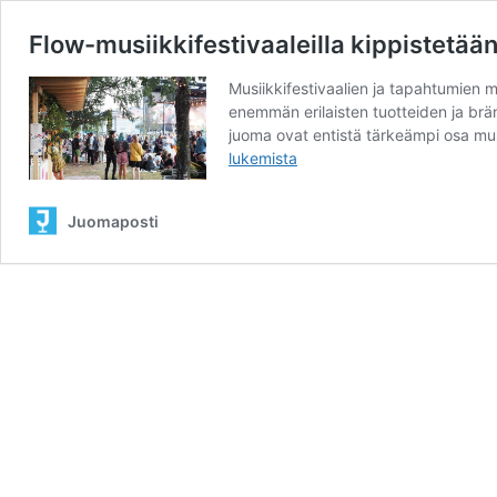
Flow-musiikkifestivaaleilla kippistetä
Musiikkifestivaalien ja tapahtumien me
enemmän erilaisten tuotteiden ja brä
juoma ovat entistä tärkeämpi osa mus
lukemista
Juomaposti