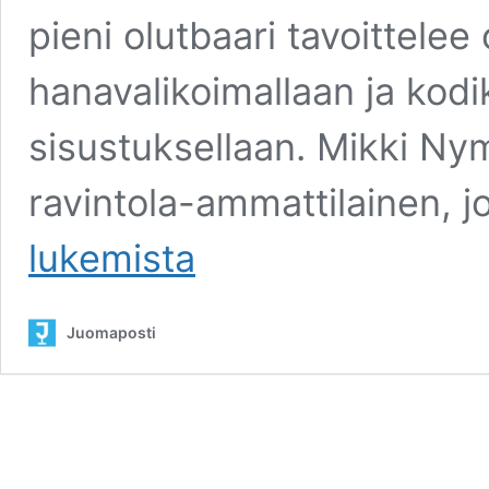
pieni olutbaari tavoittelee 
hanavalikoimallaan ja kodi
sisustuksellaan. Mikki Nym
ravintola-ammattilainen, 
Erilainen
lukemista
olutbaari
keskustassa
–
Barski
Juomaposti
Helsinki