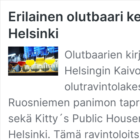
Erilainen olutbaari k
Helsinki
Olutbaarien kir
Helsingin Kaivo
olutravintolake
Ruosniemen panimon taproo
sekä Kitty´s Public House
Helsinki. Tämä ravintoloit