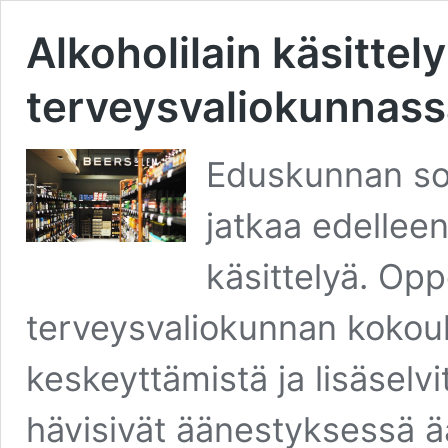
Alkoholilain käsittely
terveysvaliokunnass
Eduskunnan sos
jatkaa edellee
käsittelyä. Oppo
terveysvaliokunnan kokouk
keskeyttämistä ja lisäselv
hävisivät äänestyksessä 