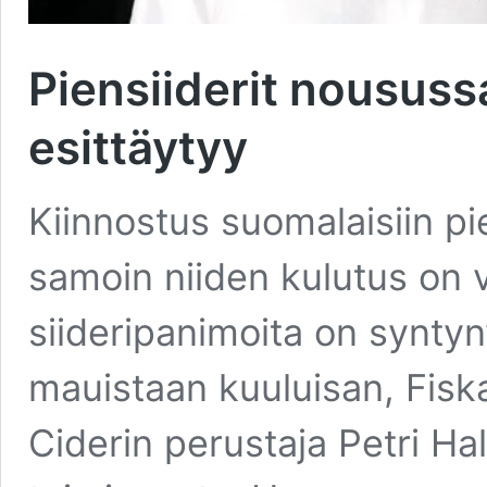
Piensiiderit noususs
esittäytyy
Kiinnostus suomalaisiin pi
samoin niiden kulutus on
siideripanimoita on syntyn
mauistaan kuuluisan, Fiska
Ciderin perustaja Petri Ha